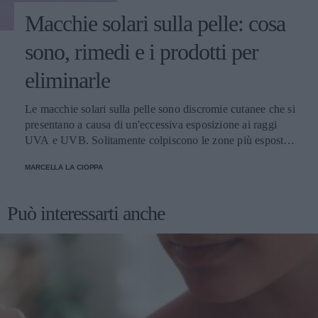
Macchie solari sulla pelle: cosa
sono, rimedi e i prodotti per
eliminarle
Le macchie solari sulla pelle sono discromie cutanee che si
presentano a causa di un'eccessiva esposizione ai raggi
UVA e UVB. Solitamente colpiscono le zone più esposte,
come viso, schiena, spalle e mani. Scopriamo come
MARCELLA LA CIOPPA
attenuarle e i prodotti migliori per schiarirle.
Può interessarti anche