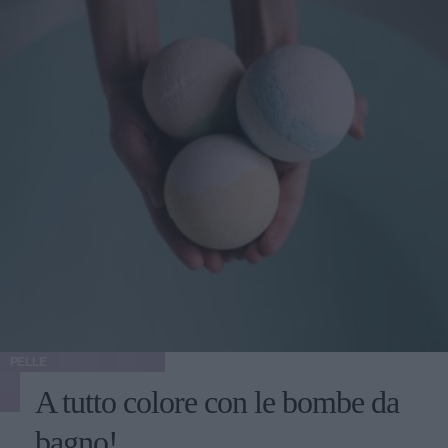
PELLE
A tutto colore con le bombe da
bagno!