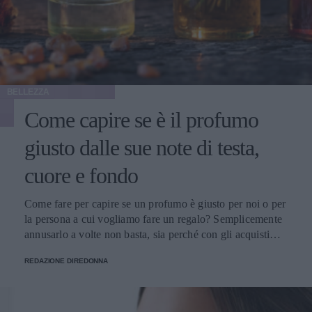
BELLEZZA
Come capire se è il profumo
giusto dalle sue note di testa,
cuore e fondo
Come fare per capire se un profumo è giusto per noi o per
la persona a cui vogliamo fare un regalo? Semplicemente
annusarlo a volte non basta, sia perché con gli acquisti
online non si può fare, sia perché un’annusata veloce non
REDAZIONE DIREDONNA
basta. Dobbiamo conoscere le sue note.