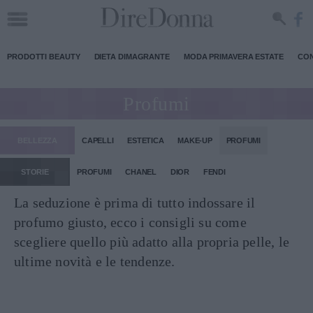
PRODOTTI BEAUTY
DIETA DIMAGRANTE
MODA PRIMAVERA ESTATE
CON
Profumi
BELLEZZA
CAPELLI
ESTETICA
MAKE-UP
PROFUMI
STORIE
PROFUMI
CHANEL
DIOR
FENDI
La seduzione è prima di tutto indossare il
profumo giusto, ecco i consigli su come
scegliere quello più adatto alla propria pelle, le
ultime novità e le tendenze.