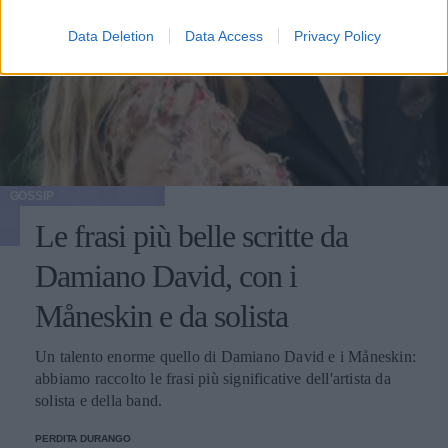
Data Deletion
Data Access
Privacy Policy
GOSSIP
Le frasi più belle scritte da
Damiano David, con i
Måneskin e da solista
Un talento enorme quello di Damiano David e i Måneskin:
abbiamo raccolto le frasi più significative dell'artista da
solista e della band.
PERDITA DURANGO