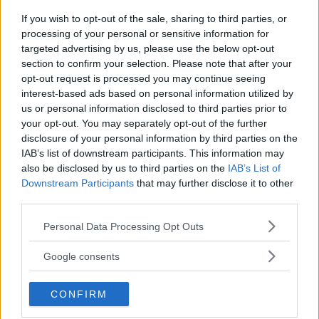
Zalando, H&M, Mango e altri
If you wish to opt-out of the sale, sharing to third parties, or
processing of your personal or sensitive information for
Da Zara a H&M, passando per Mango e Stradivarius: la
targeted advertising by us, please use the below opt-out
bella stagione alle porte significa solo una cosa,
section to confirm your selection. Please note that after your
"cerimonie" e per arrivarci al meglio si può dare
opt-out request is processed you may continue seeing
interest-based ads based on personal information utilized by
un'occhiata nella sezione tailleur di questi brand.
NATASCIA_ALIBANI
us or personal information disclosed to third parties prior to
your opt-out. You may separately opt-out of the further
disclosure of your personal information by third parties on the
IAB’s list of downstream participants. This information may
also be disclosed by us to third parties on the
IAB’s List of
Downstream Participants
that may further disclose it to other
third parties.
Please note that this website/app uses one or more Google
Personal Data Processing Opt Outs
services and may gather and store information including but
not limited to your visit or usage behaviour. You may click to
Google consents
grant or deny consent to Google and its third-party tags to
use your data for below specified purposes in below Google
CONFIRM
consent section.