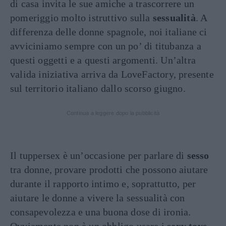
di casa invita le sue amiche a trascorrere un
pomeriggio molto istruttivo sulla
sessualità
. A
differenza delle donne spagnole, noi italiane ci
avviciniamo sempre con un po’ di titubanza a
questi oggetti e a questi argomenti. Un’altra
valida iniziativa arriva da LoveFactory, presente
sul territorio italiano dallo scorso giugno.
Continua a leggere dopo la pubblicità
Il tuppersex è un’occasione per parlare di
sesso
tra donne, provare prodotti che possono aiutare
durante il rapporto intimo e, soprattutto, per
aiutare le donne a vivere la sessualità con
consapevolezza e una buona dose di ironia.
Ovviamente non è un obbligo usare i
sexy toys
,