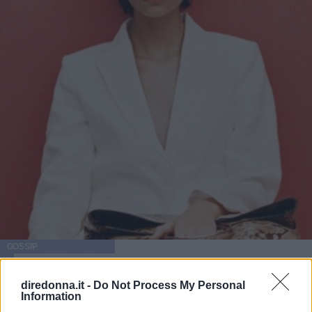
GOSSIP
Tailleur cerimonia 2025
diredonna.it -
Do Not Process My Personal
economici: i più belli di Zara,
Information