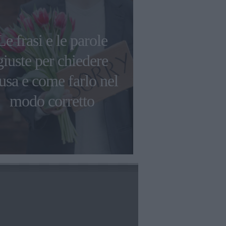
Le frasi e le parole
Frasi di Dua
giuste per chiedere
citazioni pi
usa e come farlo nel
tra empow
modo corretto
amo