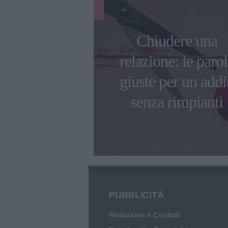
tino: 10 idee
Chiudere una
 originali e
relazione: le paro
tiche per
giuste per un addi
teggiare
senza rimpianti
PUBBLICITÀ
Redazione e Contatti