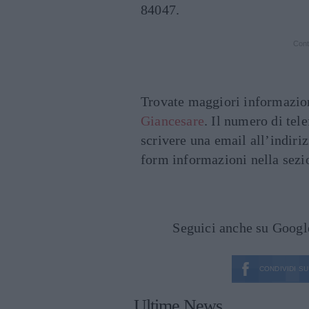
84047.
Cont
Trovate maggiori informazion
Giancesare
. Il numero di tel
scrivere una email all’indiri
form informazioni nella sezio
Seguici anche su Goog
CONDIVIDI SU
Ultime News