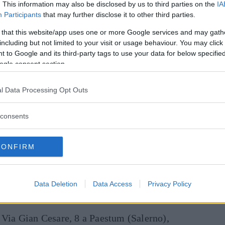
. This information may also be disclosed by us to third parties on the
IA
Participants
that may further disclose it to other third parties.
 that this website/app uses one or more Google services and may gath
prio
staff specializzato
in vari tipi di cucina –
including but not limited to your visit or usage behaviour. You may click 
erranea e regionale. I
menu
sono
 to Google and its third-party tags to use your data for below specifi
 richiedere anche soluzioni per ospiti
ogle consent section.
tolleranze alimentari.
Anche la
torta
l Data Processing Opt Outs
ra.
consents
CONFIRM
un costo compreso tra 1500€ e 3500€, ma è
ntivo per i dettagli.
Data Deletion
Data Access
Privacy Policy
zzo
n Via Gian Cesare, 8 a Paestum (Salerno),