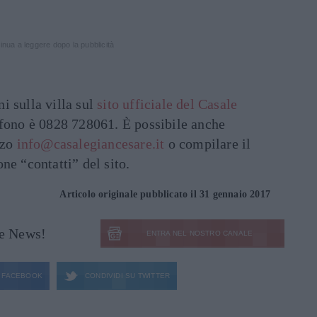
inua a leggere dopo la pubblicità
i sulla villa sul
sito ufficiale del Casale
efono è 0828 728061. È possibile anche
zzo
info@casalegiancesare.it
o compilare il
ne “contatti” del sito.
Articolo originale pubblicato il 31 gennaio 2017
le News!
ENTRA NEL NOSTRO CANALE
FACEBOOK
CONDIVIDI SU
TWITTER