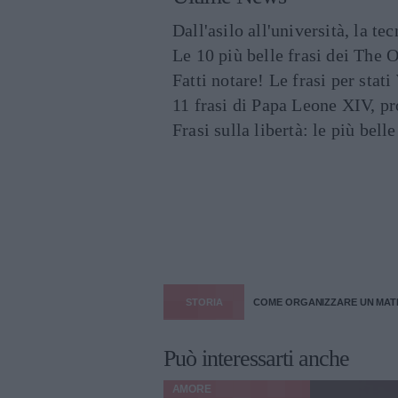
Dall'asilo all'università, la t
Le 10 più belle frasi dei The O
Fatti notare! Le frasi per st
11 frasi di Papa Leone XIV, p
Frasi sulla libertà: le più bell
STORIA
COME ORGANIZZARE UN MAT
Può interessarti anche
AMORE