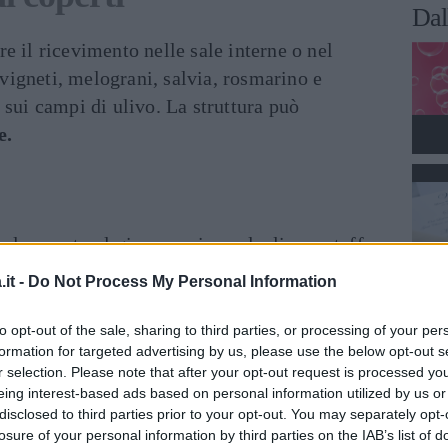
Dal
e il ricevimento nelle sale interne o nel
, vigneti, melograni, salvia, rosmarino e
 sui campi di ulivo. La struttura può
e.
olo evento al giorno e si avvale di uno staff
ti
. Gli sposi possono richiedere
it -
Do Not Process My Personal Information
l servizio fotografico, il servizio di
 in
suite nuziale
per loro e in
appartamento
to opt-out of the sale, sharing to third parties, or processing of your per
formation for targeted advertising by us, please use the below opt-out s
ile celebrare il
rito del matrimonio
nel
r selection. Please note that after your opt-out request is processed y
tura dispone di
parcheggio
e di
punti di
eing interest-based ads based on personal information utilized by us or
disclosed to third parties prior to your opt-out. You may separately opt-
losure of your personal information by third parties on the IAB’s list of