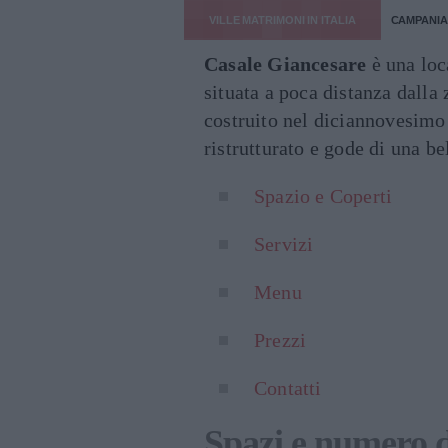
VILLE MATRIMONI IN ITALIA
CAMPANIA
Casale Giancesare
è una lo
situata a poca distanza dalla
costruito nel diciannovesimo
ristrutturato e gode di una be
Spazio e Coperti
Servizi
Menu
Prezzi
Contatti
Spazi e numero d