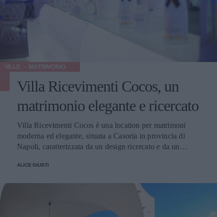
VILLE
MATRIMONIO
Villa Ricevimenti Cocos, un
matrimonio elegante e ricercato
Villa Ricevimenti Cocos è una location per matrimoni
moderna ed elegante, situata a Casoria in provincia di
Napoli, caratterizzata da un design ricercato e da un
servizio di ristorazione adatto a tutti i gusti. Spazio e
ALICE GIUSTI
Coperti Servizi Menu Prezzi Contatti Spazi e numero di
coperti Villa Ricevimenti Cocos dispone di tre saloni
interni: l’elegante e spaziosa sala principale Blue Room, la
più piccola e accogliente White Room e la Zen Room, con
vista sul giardino. È possibile celebrare il ricevimento