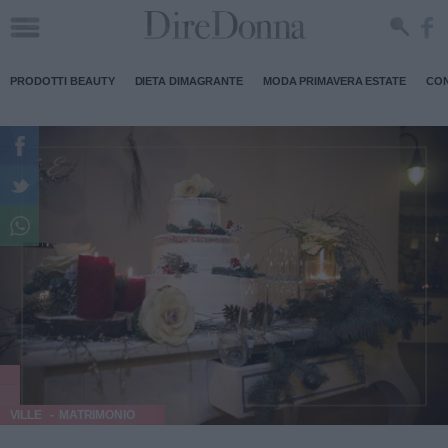
PRODOTTI BEAUTY
DIETA DIMAGRANTE
MODA PRIMAVERA ESTATE
CON
VILLE
MATRIMONIO