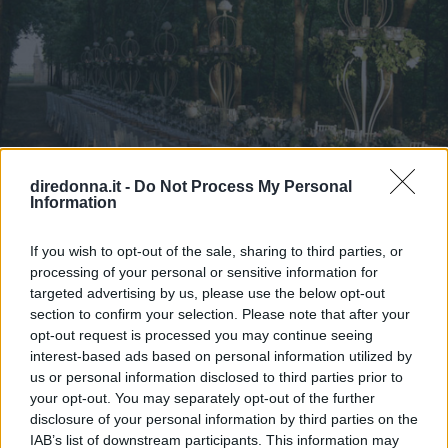
diredonna.it -
Do Not Process My Personal
Information
AMORE
If you wish to opt-out of the sale, sharing to third parties, or
Matrimonio nel bosco: 5
processing of your personal or sensitive information for
targeted advertising by us, please use the below opt-out
location d'atmosfera
section to confirm your selection. Please note that after your
opt-out request is processed you may continue seeing
Sposarsi nella natura, tra alberi secolari e profumo di fiori?
interest-based ads based on personal information utilized by
Basta solo scegliere il posto giusto.
us or personal information disclosed to third parties prior to
your opt-out. You may separately opt-out of the further
FRANCESCA GASTALDI
disclosure of your personal information by third parties on the
IAB’s list of downstream participants. This information may