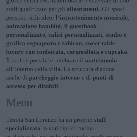
giorno senza restrizioni orarie e si avvale di uno
staff qualificato per gli
allestimenti
. Gli sposi
possono richiedere
l’intrattenimento musicale,
animazione bambini, il guestbook
personalizzato, calici personalizzati, studio e
grafica segnaposto e tableau, sweet table
luxury con confettata, caramellata e cupcake
.
È inoltre possibile celebrare il
matrimonio
all’interno della villa. La struttura dispone
anche di
parcheggio
interno
e di
punti di
accesso per disabili
.
Menu
Tenuta San Lorenzo ha un proprio
staff
specializzato
in vari tipi di cucina –
tradizionale, naturale, regionale, mediterranea,