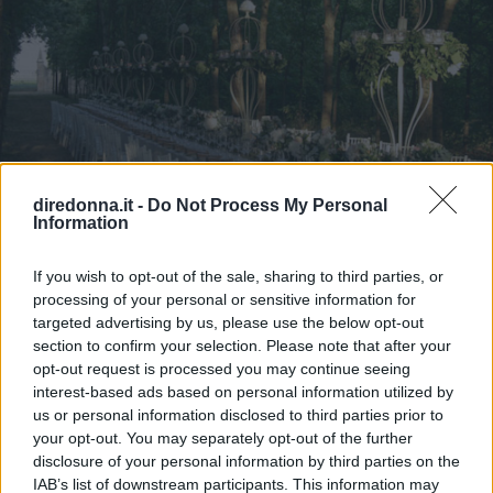
diredonna.it -
Do Not Process My Personal
Information
AMORE
If you wish to opt-out of the sale, sharing to third parties, or
Matrimonio nel bosco: 5
processing of your personal or sensitive information for
targeted advertising by us, please use the below opt-out
location d'atmosfera
section to confirm your selection. Please note that after your
opt-out request is processed you may continue seeing
Sposarsi nella natura, tra alberi secolari e profumo di fiori?
interest-based ads based on personal information utilized by
Basta solo scegliere il posto giusto.
us or personal information disclosed to third parties prior to
your opt-out. You may separately opt-out of the further
FRANCESCA GASTALDI
disclosure of your personal information by third parties on the
IAB’s list of downstream participants. This information may