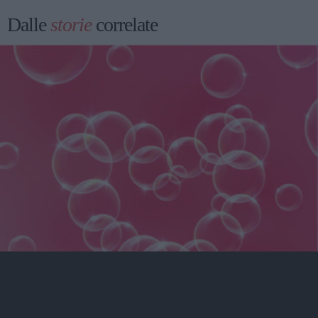
Dalle
storie
correlate