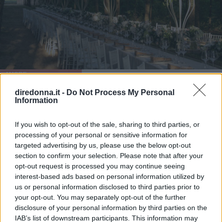
AMORE
Matrimonio nel bosco: 5
diredonna.it -
Do Not Process My Personal
Information
location d'atmosfera
If you wish to opt-out of the sale, sharing to third parties, or
Sposarsi nella natura, tra alberi secolari e profumo di fiori?
processing of your personal or sensitive information for
Basta solo scegliere il posto giusto.
targeted advertising by us, please use the below opt-out
section to confirm your selection. Please note that after your
FRANCESCA GASTALDI
opt-out request is processed you may continue seeing
interest-based ads based on personal information utilized by
us or personal information disclosed to third parties prior to
Può interessarti anche
your opt-out. You may separately opt-out of the further
disclosure of your personal information by third parties on the
IAB’s list of downstream participants. This information may