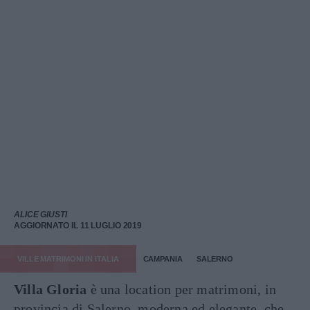
ALICE GIUSTI
AGGIORNATO IL 11 LUGLIO 2019
VILLE MATRIMONI IN ITALIA
CAMPANIA
SALERNO
Villa Gloria
è una location per matrimoni, in
provincia di Salerno, moderna ed elegante, che