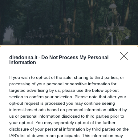
diredonna.it -
Do Not Process My Personal
Information
If you wish to opt-out of the sale, sharing to third parties, or
processing of your personal or sensitive information for
AMORE
targeted advertising by us, please use the below opt-out
section to confirm your selection. Please note that after your
Matrimonio nel bosco: 5
opt-out request is processed you may continue seeing
location d'atmosfera
interest-based ads based on personal information utilized by
us or personal information disclosed to third parties prior to
your opt-out. You may separately opt-out of the further
Sposarsi nella natura, tra alberi secolari e profumo di fiori?
disclosure of your personal information by third parties on the
Basta solo scegliere il posto giusto.
IAB’s list of downstream participants. This information may