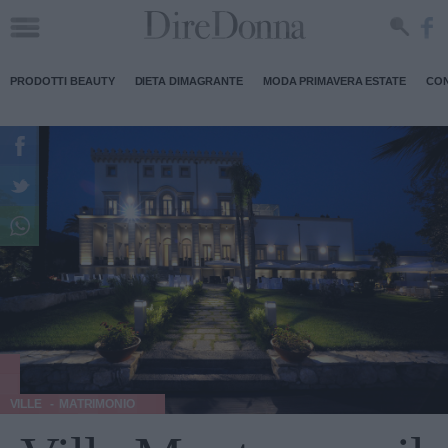
PRODOTTI BEAUTY
DIETA DIMAGRANTE
MODA PRIMAVERA ESTATE
CON
VILLE
MATRIMONIO