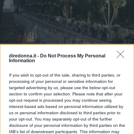
AMORE
diredonna.it -
Do Not Process My Personal
Information
Matrimonio nel bosco: 5
location d'atmosfera
If you wish to opt-out of the sale, sharing to third parties, or
processing of your personal or sensitive information for
targeted advertising by us, please use the below opt-out
Sposarsi nella natura, tra alberi secolari e profumo di fiori?
section to confirm your selection. Please note that after your
Basta solo scegliere il posto giusto.
opt-out request is processed you may continue seeing
interest-based ads based on personal information utilized by
FRANCESCA GASTALDI
us or personal information disclosed to third parties prior to
your opt-out. You may separately opt-out of the further
Può interessarti anche
disclosure of your personal information by third parties on the
IAB’s list of downstream participants. This information may