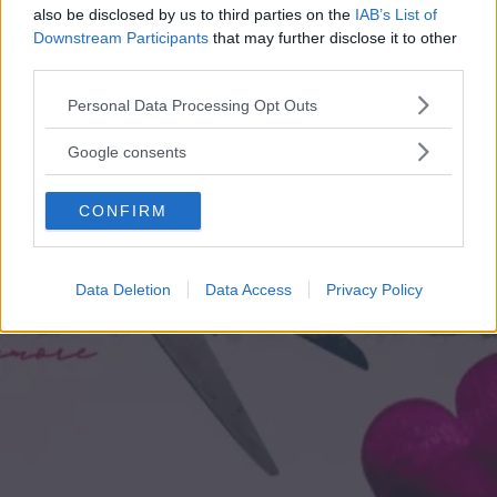
also be disclosed by us to third parties on the
IAB’s List of
FRANCESCA GASTALDI
Downstream Participants
that may further disclose it to other
third parties.
Può interessarti anche
Please note that this website/app uses one or more Google
Personal Data Processing Opt Outs
services and may gather and store information including but
not limited to your visit or usage behaviour. You may click to
Google consents
grant or deny consent to Google and its third-party tags to
use your data for below specified purposes in below Google
CONFIRM
consent section.
Data Deletion
Data Access
Privacy Policy