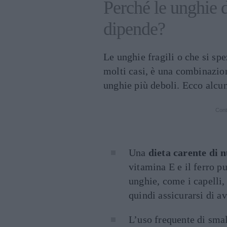
Perché le unghie d
dipende?
Le unghie fragili o che si s
molti casi, è una combinazion
unghie più deboli. Ecco alcu
Cont
Una
dieta carente di n
vitamina E e il ferro pu
unghie, come i capelli,
quindi assicurarsi di a
L’uso frequente di smal