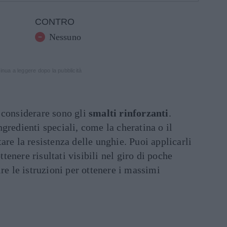
CONTRO
Nessuno
inua a leggere dopo la pubblicità
 considerare sono gli
smalti rinforzanti
.
gredienti speciali, come la cheratina o il
are la resistenza delle unghie. Puoi applicarli
enere risultati visibili nel giro di poche
re le istruzioni per ottenere i massimi