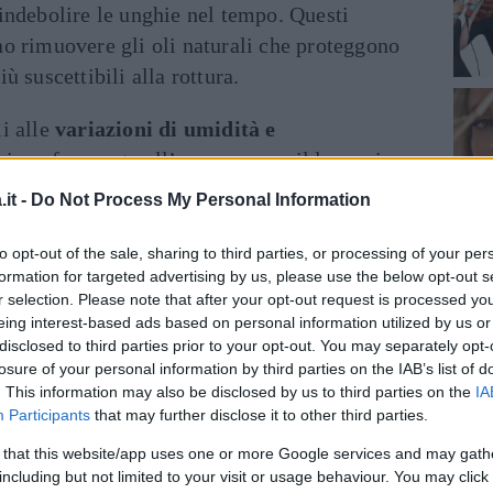
indebolire le unghie nel tempo. Questi
no rimuovere gli oli naturali che proteggono
ù suscettibili alla rottura.
i alle
variazioni di umidità e
izione frequente all’acqua, come il lavaggio
fiare le unghie, mentre l’aria secca può
it -
Do Not Process My Personal Information
gilità.
to opt-out of the sale, sharing to third parties, or processing of your per
, la produzione di
cheratina
, la proteina
formation for targeted advertising by us, please use the below opt-out s
r selection. Please note that after your opt-out request is processed y
, può diminuire. Questo può portare a un
eing interest-based ads based on personal information utilized by us or
hie con il passare degli anni.
disclosed to third parties prior to your opt-out. You may separately opt-
losure of your personal information by third parties on the IAB’s list of
 mordere le unghie o usarle come
. This information may also be disclosed by us to third parties on the
IA
Participants
that may further disclose it to other third parties.
getti possono causare danni fisici alle
ulteriormente.
 that this website/app uses one or more Google services and may gath
including but not limited to your visit or usage behaviour. You may click 