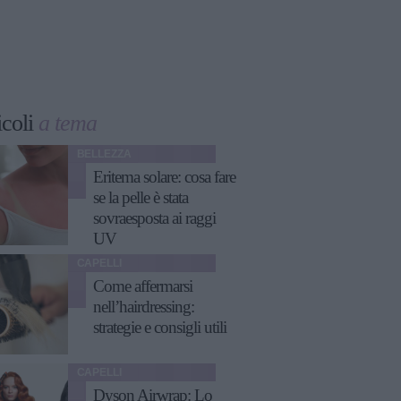
icoli
a tema
BELLEZZA
Eritema solare: cosa fare
se la pelle è stata
sovraesposta ai raggi
UV
CAPELLI
Come affermarsi
nell’hairdressing:
strategie e consigli utili
CAPELLI
Dyson Airwrap: Lo