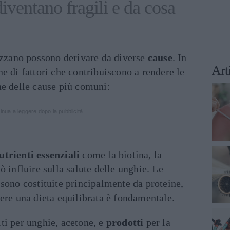
iventano fragili e da cosa
pezzano possono derivare da diverse
cause
. In
Art
e di fattori che contribuiscono a rendere le
ne delle cause più comuni:
inua a leggere dopo la pubblicità
utrienti essenziali
come la biotina, la
ò influire sulla salute delle unghie. Le
 sono costituite principalmente da proteine,
vere una dieta equilibrata è fondamentale.
ti per unghie, acetone, e
prodotti
per la