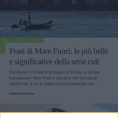
TV
Frasi di Mare Fuori: le più belle
e significative della serie cult
Dai Romeo e Giulietta di Napoli al riscatto in un Ipm
immaginario: Mare Fuori è una serie che non lascia
indifferenti. Ecco le migliori frasi pronunciate dai
personaggi.
PERDITA DURANGO