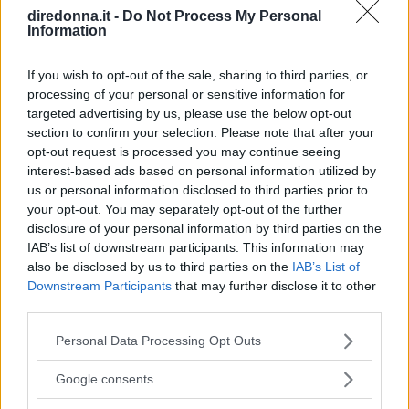
diredonna.it -
Do Not Process My Personal
Information
If you wish to opt-out of the sale, sharing to third parties, or
processing of your personal or sensitive information for
targeted advertising by us, please use the below opt-out
section to confirm your selection. Please note that after your
opt-out request is processed you may continue seeing
interest-based ads based on personal information utilized by
us or personal information disclosed to third parties prior to
your opt-out. You may separately opt-out of the further
disclosure of your personal information by third parties on the
IAB’s list of downstream participants. This information may
also be disclosed by us to third parties on the
IAB’s List of
Downstream Participants
that may further disclose it to other
third parties.
Please note that this website/app uses one or more Google
Personal Data Processing Opt Outs
services and may gather and store information including but
RELAZIONI
not limited to your visit or usage behaviour. You may click to
Google consents
grant or deny consent to Google and its third-party tags to
Le più belle frasi di Taylor