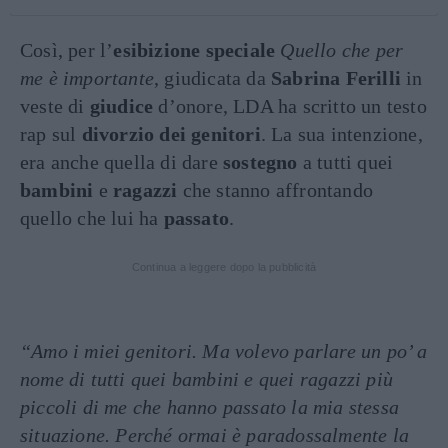
Così, per l’
esibizione speciale
Quello che per
me è importante
, giudicata da
Sabrina Ferilli
in
veste di
giudice
d’onore, LDA ha scritto un testo
rap sul
divorzio dei genitori
. La sua intenzione,
era anche quella di dare
sostegno
a tutti quei
bambini
e
ragazzi
che stanno affrontando
quello che lui ha
passato
.
Continua a leggere dopo la pubblicità
“Amo i miei genitori. Ma volevo parlare un po’ a
nome di tutti quei bambini e quei ragazzi più
piccoli di me che hanno passato la mia stessa
situazione. Perché ormai è paradossalmente la