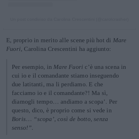
Un post condiviso da Carolina Crescentini (@carolcrasher)
E, proprio in merito alle scene più hot di
Mare
Fuori
, Carolina Crescentini ha aggiunto:
Per esempio, in
Mare Fuori
c’è una scena in
cui io e il comandante stiamo inseguendo
due latitanti, ma li perdiamo. E che
facciamo io e il comandante?! Ma sì,
diamogli tempo… andiamo a scopa’. Per
questo, dico, è proprio come si vede in
Boris
…
“scopa’, così de botto, senza
senso!”
.