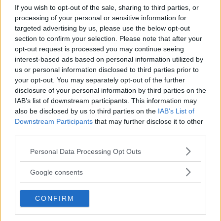
If you wish to opt-out of the sale, sharing to third parties, or
processing of your personal or sensitive information for
targeted advertising by us, please use the below opt-out
section to confirm your selection. Please note that after your
opt-out request is processed you may continue seeing
interest-based ads based on personal information utilized by
us or personal information disclosed to third parties prior to
your opt-out. You may separately opt-out of the further
disclosure of your personal information by third parties on the
IAB’s list of downstream participants. This information may
also be disclosed by us to third parties on the
IAB’s List of
Downstream Participants
that may further disclose it to other
GOSSIP
third parties.
Le 10 più belle frasi dei The
Please note that this website/app uses one or more Google
Personal Data Processing Opt Outs
services and may gather and store information including but
Oasis, che ora possiamo tornare
not limited to your visit or usage behaviour. You may click to
Google consents
a sentire live
grant or deny consent to Google and its third-party tags to
use your data for below specified purposes in below Google
CONFIRM
consent section.
Mentre The Oasis si esibiscono in tutto il mondo, tornando
sui palchi con la loro musica, abbiamo scelto le 10 più