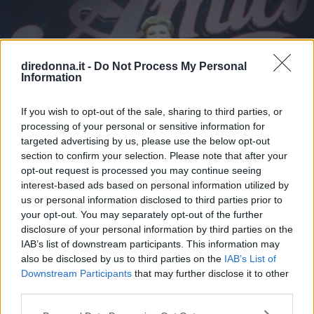
diredonna.it -
Do Not Process My Personal
Information
If you wish to opt-out of the sale, sharing to third parties, or
processing of your personal or sensitive information for
targeted advertising by us, please use the below opt-out
section to confirm your selection. Please note that after your
TV
opt-out request is processed you may continue seeing
Amici, Mara Maionchi contro
interest-based ads based on personal information utilized by
us or personal information disclosed to third parties prior to
Grazia Di Michele
your opt-out. You may separately opt-out of the further
disclosure of your personal information by third parties on the
IAB’s list of downstream participants. This information may
Mara Maionchi e Grazia Di Michele, è subito scontro ad
also be disclosed by us to third parties on the
IAB’s List of
Amici 11.
Downstream Participants
that may further disclose it to other
third parties.
VANIA RUSSO
Please note that this website/app uses one or more Google