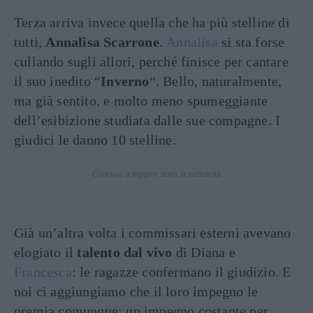
Terza arriva invece quella che ha più stelline di
tutti,
Annalisa Scarrone
.
Annalisa
si sta forse
cullando sugli allori, perché finisce per cantare
il suo inedito “
Inverno
“. Bello, naturalmente,
ma già sentito, e molto meno spumeggiante
dell’esibizione studiata dalle sue compagne. I
giudici le danno 10 stelline.
Continua a leggere dopo la pubblicità
Già un’altra volta i commissari esterni avevano
elogiato il
talento dal vivo
di Diana e
Francesca
: le ragazze confermano il giudizio. E
noi ci aggiungiamo che il loro impegno le
premia comunque: un impegno costante per