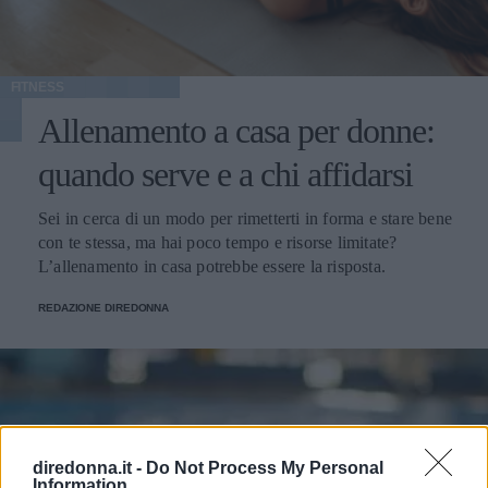
FITNESS
Allenamento a casa per donne:
quando serve e a chi affidarsi
Sei in cerca di un modo per rimetterti in forma e stare bene
con te stessa, ma hai poco tempo e risorse limitate?
L’allenamento in casa potrebbe essere la risposta.
REDAZIONE DIREDONNA
diredonna.it -
Do Not Process My Personal
Information