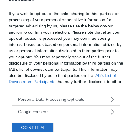
If you wish to opt-out of the sale, sharing to third parties, or
processing of your personal or sensitive information for
targeted advertising by us, please use the below opt-out
section to confirm your selection. Please note that after your
opt-out request is processed you may continue seeing
interest-based ads based on personal information utilized by
us or personal information disclosed to third parties prior to
your opt-out. You may separately opt-out of the further
disclosure of your personal information by third parties on the
IAB’s list of downstream participants. This information may
also be disclosed by us to third parties on the
IAB’s List of
Downstream Participants
that may further disclose it to other
third parties.
BODY CARE
Please note that this website/app uses one or more Google
Personal Data Processing Opt Outs
services and may gather and store information including but
Funghi in piscina e palestra:
not limited to your visit or usage behaviour. You may click to
Google consents
grant or deny consent to Google and its third-party tags to
come prevenirli e i detergenti
use your data for below specified purposes in below Google
CONFIRM
consent section.