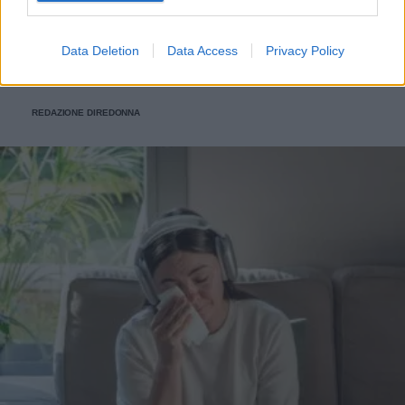
intimi migliori da usare
Frequentare palestre e piscine è una sana abitudine per
Data Deletion
Data Access
Privacy Policy
mantenere il corpo in forma, ma come evitare il pericolo
funghi sempre in agguato in luoghi affollati e umidi? Ecco
alcuni consigli utili.
REDAZIONE DIREDONNA