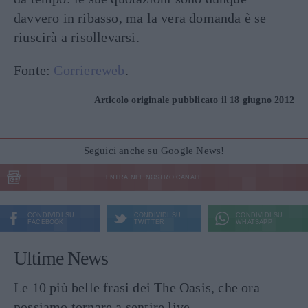
davvero in ribasso, ma la vera domanda è se
riuscirà a risollevarsi.
Fonte:
Corriereweb
.
Articolo originale pubblicato il 18 giugno 2012
Seguici anche su Google News!
ENTRA NEL NOSTRO CANALE
CONDIVIDI SU
CONDIVIDI SU
CONDIVIDI SU
FACEBOOK
TWITTER
WHATSAPP
Ultime News
Le 10 più belle frasi dei The Oasis, che ora
possiamo tornare a sentire live