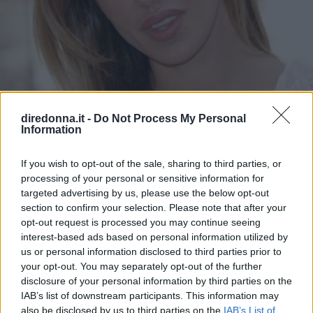
diredonna.it -
Do Not Process My Personal
Information
If you wish to opt-out of the sale, sharing to third parties, or
processing of your personal or sensitive information for
targeted advertising by us, please use the below opt-out
section to confirm your selection. Please note that after your
GOSSIP ITALIANO
opt-out request is processed you may continue seeing
Rivelazioni sul video a luci
interest-based ads based on personal information utilized by
us or personal information disclosed to third parties prior to
rosse di Belen Rodriguez
your opt-out. You may separately opt-out of the further
disclosure of your personal information by third parties on the
IAB’s list of downstream participants. This information may
Ospite di "Announo" Belen Rodriguez parla del suo
also be disclosed by us to third parties on the
IAB’s List of