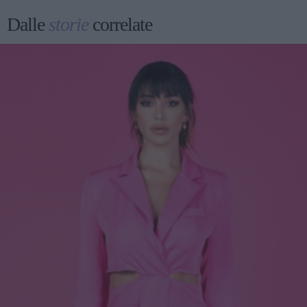
Dalle
storie
correlate