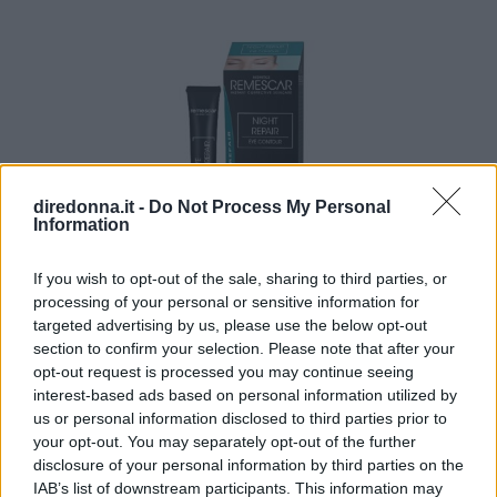
diredonna.it -
Do Not Process My Personal
Information
If you wish to opt-out of the sale, sharing to third parties, or
processing of your personal or sensitive information for
Remescar Crema Antirughe Contorno Occhi
targeted advertising by us, please use the below opt-out
Notte
section to confirm your selection. Please note that after your
opt-out request is processed you may continue seeing
Masschera per il contorno occhi pensata per la riparazione
interest-based ads based on personal information utilized by
notturna. Riduce le borse sotto agli occhi e le occhiaie.
us or personal information disclosed to third parties prior to
your opt-out. You may separately opt-out of the further
disclosure of your personal information by third parties on the
35 € SU AMAZON
IAB’s list of downstream participants. This information may