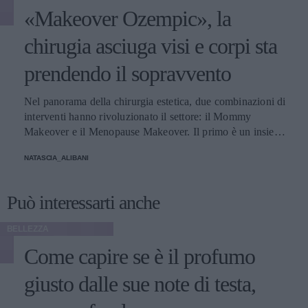
«Makeover Ozempic», la
chirugia asciuga visi e corpi sta
prendendo il sopravvento
Nel panorama della chirurgia estetica, due combinazioni di
interventi hanno rivoluzionato il settore: il Mommy
Makeover e il Menopause Makeover. Il primo è un insieme
di interventi di chirurgia estetica progettati per aiutare le
NATASCIA_ALIBANI
donne a recuperare la forma fisica e l'aspetto che avevano
prima della gravidanza, o per migliorare alcune aree del
corpo che possono essere cambiate durante la maternità,
Può interessarti anche
soprattutto addome, seno e altre aree soggette a
rilassamento cutaneo o perdita di tono. Il secondo, invece,
BELLEZZA
è scelto dalle donne che sono entrate in menopausa. Oggi,
Come capire se è il profumo
a questi si aggiunge a questa élite una terza opzione
emergente che punta a ripristinare il volume e contrastare
giusto dalle sue note di testa,
l'invecchiamento, distinguendosi per la sua unicità, il
cosiddetto Ozempic Makeover, che segue il grande