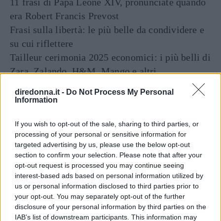
11 frasi di Papa Leone XIV, pronunciate quando
era Robert Francis Prevost
Frasi sulla libertà: le più belle da condividere e
su cui riflettere
Tailleur cerimonia 2025 economici: i più belli di
Zara, Zalando, H&M, Mango e altri
diredonna.it -
Do Not Process My Personal
Information
If you wish to opt-out of the sale, sharing to third parties, or
processing of your personal or sensitive information for
targeted advertising by us, please use the below opt-out
section to confirm your selection. Please note that after your
opt-out request is processed you may continue seeing
Articoli
a tema
interest-based ads based on personal information utilized by
us or personal information disclosed to third parties prior to
your opt-out. You may separately opt-out of the further
disclosure of your personal information by third parties on the
IAB’s list of downstream participants. This information may