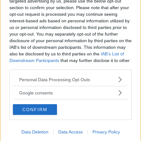
targeted advertising by us, please use the below opt-out
section to confirm your selection. Please note that after your
opt-out request is processed you may continue seeing
interest-based ads based on personal information utilized by
us or personal information disclosed to third parties prior to
your opt-out. You may separately opt-out of the further
disclosure of your personal information by third parties on the
IAB’s list of downstream participants. This information may
also be disclosed by us to third parties on the
IAB’s List of
Downstream Participants
that may further disclose it to other
third parties.
Please note that this website/app uses one or more Google
Personal Data Processing Opt Outs
services and may gather and store information including but
not limited to your visit or usage behaviour. You may click to
Google consents
grant or deny consent to Google and its third-party tags to
use your data for below specified purposes in below Google
CONFIRM
consent section.
TV
Frasi di Mare Fuori: le più belle
Data Deletion
Data Access
Privacy Policy
e significative della serie cult