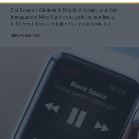
Dai Romeo e Giulietta di Napoli al riscatto in un Ipm
immaginario: Mare Fuori è una serie che non lascia
indifferenti. Ecco le migliori frasi pronunciate dai
personaggi.
PERDITA DURANGO