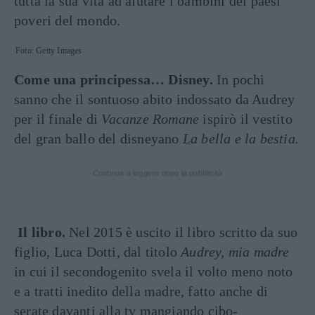
tutta la sua vita ad aiutare i bambini dei paesi
poveri del mondo.
Foto: Getty Images
Come una principessa… Disney.
In pochi
sanno che il sontuoso abito indossato da Audrey
per il finale di
Vacanze Romane
ispirò il vestito
del gran ballo del disneyano
La bella e la bestia.
Continua a leggere dopo la pubblicità
Il libro.
Nel 2015 è uscito il libro scritto da suo
figlio, Luca Dotti, dal titolo
Audrey, mia madre
in cui il secondogenito svela il volto meno noto
e a tratti inedito della madre, fatto anche di
serate davanti alla tv mangiando cibo-