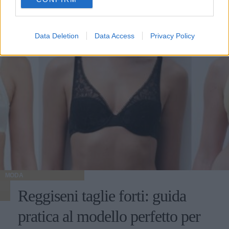
consent section.
Data Deletion
Data Access
Privacy Policy
MODA
Reggiseni taglie forti: guida
pratica al modello perfetto per