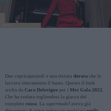
MODA
Due copricapezzoli e una tintura
dorata
che le
laccava interamente il busto. Questo il look
scelto da
Cara Delevigne
per i
Met Gala 2022
.
Che ha svelato togliendosi la giacca del
completo
rosso
. La
supermodel
aveva già
dimostrato di poter indossare qualsiasi
outfit