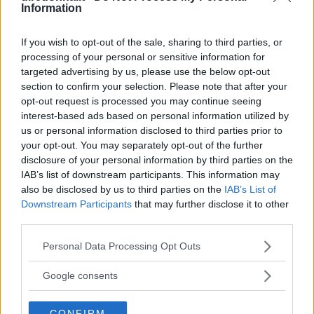
Information
GOSSIP
If you wish to opt-out of the sale, sharing to third parties, or
processing of your personal or sensitive information for
Le 10 più belle frasi dei The
targeted advertising by us, please use the below opt-out
section to confirm your selection. Please note that after your
Oasis, che ora possiamo tornare
opt-out request is processed you may continue seeing
a sentire live
interest-based ads based on personal information utilized by
us or personal information disclosed to third parties prior to
your opt-out. You may separately opt-out of the further
Mentre The Oasis si esibiscono in tutto il mondo, tornando
disclosure of your personal information by third parties on the
sui palchi con la loro musica, abbiamo scelto le 10 più
IAB’s list of downstream participants. This information may
belle frasi delle loro canzoni: quali sono le vostre?
also be disclosed by us to third parties on the
IAB’s List of
Downstream Participants
that may further disclose it to other
PERDITA DURANGO
third parties.
Please note that this website/app uses one or more Google
Personal Data Processing Opt Outs
services and may gather and store information including but
not limited to your visit or usage behaviour. You may click to
Google consents
grant or deny consent to Google and its third-party tags to
use your data for below specified purposes in below Google
CONFIRM