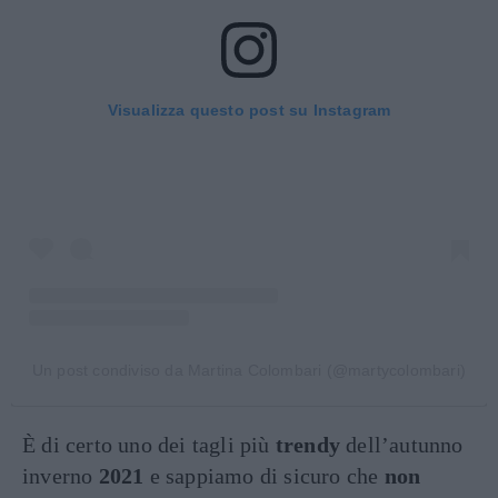
Visualizza questo post su Instagram
Un post condiviso da Martina Colombari (@martycolombari)
È di certo uno dei tagli più
trendy
dell’autunno
inverno
2021
e sappiamo di sicuro che
non