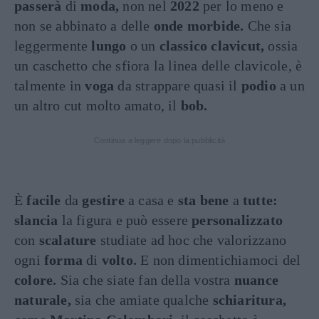
passerà
di
moda,
non nel
2022
per lo meno e
non se abbinato a delle
onde morbide.
Che sia
leggermente
lungo
o un
classico clavicut,
ossia
un caschetto che sfiora la linea delle clavicole, è
talmente in
voga
da strappare quasi il
podio
a un
un altro cut molto amato, il
bob.
Continua a leggere dopo la pubblicità
È
facile
da
gestire
a casa e
sta bene
a
tutte:
slancia
la figura e può essere
personalizzato
con
scalature
studiate ad hoc che valorizzano
ogni
forma
di
volto.
E non dimentichiamoci del
colore.
Sia che siate fan della vostra
nuance
naturale,
sia che amiate qualche
schiaritura,