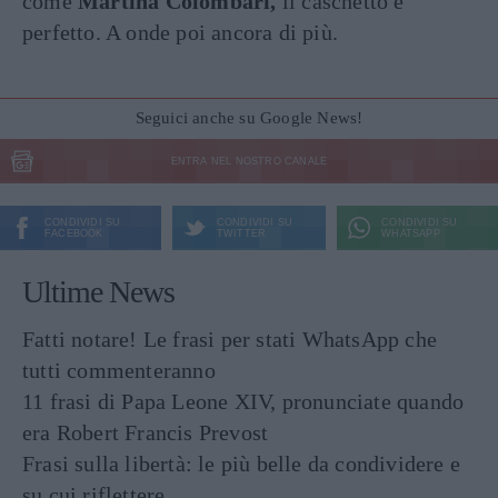
come
Martina Colombari,
il caschetto è
perfetto. A onde poi ancora di più.
Seguici anche su Google News!
ENTRA NEL NOSTRO CANALE
CONDIVIDI SU
CONDIVIDI SU
CONDIVIDI SU
FACEBOOK
TWITTER
WHATSAPP
Ultime News
Fatti notare! Le frasi per stati WhatsApp che
tutti commenteranno
11 frasi di Papa Leone XIV, pronunciate quando
era Robert Francis Prevost
Frasi sulla libertà: le più belle da condividere e
su cui riflettere