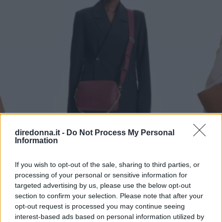
diredonna.it -
Do Not Process My Personal
Information
If you wish to opt-out of the sale, sharing to third parties, or
processing of your personal or sensitive information for
BORSE
targeted advertising by us, please use the below opt-out
Borse: 5 tendenze chiave
section to confirm your selection. Please note that after your
opt-out request is processed you may continue seeing
autunno/inverno che dominano
interest-based ads based on personal information utilized by