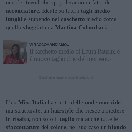
uno dei
trend
che spopoleranno in fatto di
acconciature.
Ideale su tutti i
tagli medio
lunghi
e stupendo nel
caschetto
medio come
quello
sfoggiato
da
Martina Colombari.
VI RACCOMANDIAMO...
Il caschetto medio di Laura Pausini è
il nuovo taglio chic del momento
Continua a leggere dopo la pubblicità
L’ex
Miss Italia
ha scelto delle
onde morbide
ma strutturate, un
hairstyle
che riesce a mettere
in
risalto,
non solo il
taglio
ma anche tutte le
sfaccettature
del
colore,
nel suo caso un
biondo