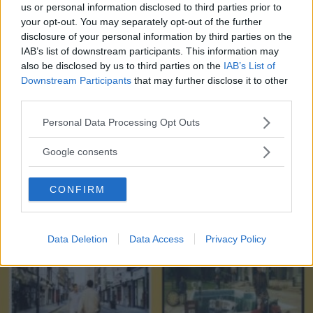
us or personal information disclosed to third parties prior to
le strade
your opt-out. You may separately opt-out of the further
disclosure of your personal information by third parties on the
Dalle maxi bag da giorno alle scintillanti evening bag,
IAB’s list of downstream participants. This information may
passando per tutte le nuances del rosso e del marrine che
also be disclosed by us to third parties on the
IAB’s List of
Downstream Participants
that may further disclose it to other
scaldano l’inverno: ecco le cinque tendenze borse che
third parties.
stanno già riscrivendo lo street style della stagione.
REDAZIONE DIREDONNA
Please note that this website/app uses one or more Google
Personal Data Processing Opt Outs
services and may gather and store information including but
not limited to your visit or usage behaviour. You may click to
Google consents
grant or deny consent to Google and its third-party tags to
use your data for below specified purposes in below Google
CONFIRM
consent section.
Data Deletion
Data Access
Privacy Policy