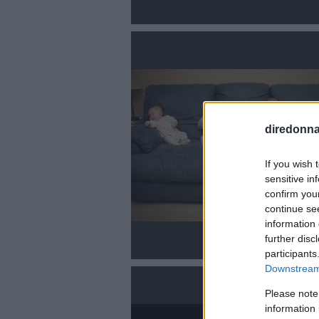
diredonna.
If you wish 
sensitive in
confirm you
continue se
information 
further disc
participants
Downstream 
Please note
information 