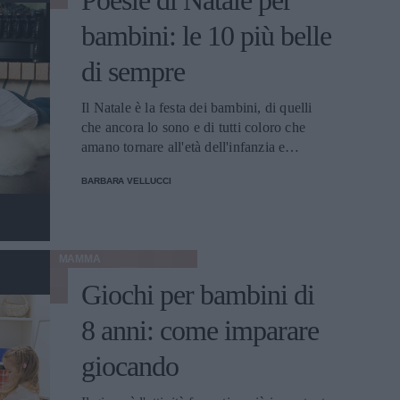
Poesie di Natale per
bambini: le 10 più belle
di sempre
Il Natale è la festa dei bambini, di quelli
che ancora lo sono e di tutti coloro che
amano tornare all'età dell'infanzia e
dell'innocenza. E qual è uno dei modi
BARBARA VELLUCCI
migliori per tornare bambini e riportare alla
mente i ricordi magici dei Natali trascorsi?
Sicuramente le poesie, quelle apprese a
scuola, che portavano via giornate intere
MAMMA
per essere imparate a memoria, che erano
recitate difronte ai parenti per poi ricevere
Giochi per bambini di
in dono soldini da mettere da parte. Sono
8 anni: come imparare
le poesie che ancora si ricordano, a
distanza di tanti anni, perché nel frattempo
giocando
i figli le hanno imparate a loro volta. Fra
gli autori che hanno contribuito