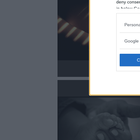
deny consent
in below Go
Persona
Google 