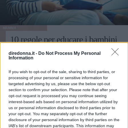
MAMMA
10 regole per educare i bambini
Educare i bambini può rivelarsi un compito difficile perché
diredonna.it -
Do Not Process My Personal
i piccoli non sono tutti uguali: ecco 10 regole per far
Information
sviluppare in loro comportamenti sani.
If you wish to opt-out of the sale, sharing to third parties, or
BARBARA VELLUCCI
processing of your personal or sensitive information for
targeted advertising by us, please use the below opt-out
section to confirm your selection. Please note that after your
opt-out request is processed you may continue seeing
interest-based ads based on personal information utilized by
us or personal information disclosed to third parties prior to
your opt-out. You may separately opt-out of the further
disclosure of your personal information by third parties on the
IAB’s list of downstream participants. This information may