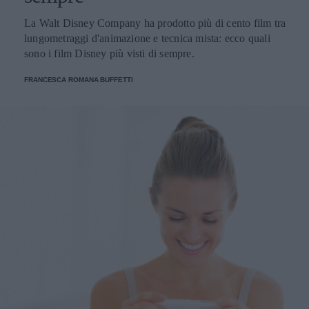
anche il sesso orale, molto praticato dai giovani ancora
La Walt Disney Company ha prodotto più di cento film tra
vergini, è sesso, e le implicazioni e le precauzioni sono le
lungometraggi d'animazione e tecnica mista: ecco quali
stesse che riguardano i rapporti completi. Siate sempre
sono i film Disney più visti di sempre.
pronti ad ascoltare. I vostri figli devono sapere che voi
sarete sempre lì per loro, e che gli vorrete sempre bene.
FRANCESCA ROMANA BUFFETTI
Devono sapere che possono farvi domande sui loro dubbi
e che li ascolterete.