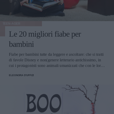
TEEN-AGER
Le 20 migliori fiabe per
bambini
Fiabe per bambini tutte da leggere e ascoltare: che si tratti
di favole Disney e non(genere letterario antichissimo, in
cui i protagonisti sono animali umanizzati che con le loro
azioni fanno la morale a vizi e virtù dell'uomo) o fiabe
ELEONORA D'UFFIZI
(che vede principi e principesse superare difficoltà e riti di
passaggio, lanciati sempre verso un lieto fine) i bambini e
ragazzi di tutte le età vengono attratti e trasportati in mondi
fantastici che stimolano l'immaginazione e danno messaggi
e insegnamenti. La maggior parte delle fiabe più celebri,
da Biancaneve a Cenerentola, da Pollicino alla Bella
Addormentata, sono racconti popolari diffusi in tutta