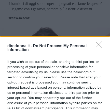
I bambini di oggi sono super-impegnati e a farne le spese è
il legame con i genitori, sempre più assenti e distratti.
TERESA BARONE
diredonna.it -
Do Not Process My Personal
Information
If you wish to opt-out of the sale, sharing to third parties, or
processing of your personal or sensitive information for
targeted advertising by us, please use the below opt-out
section to confirm your selection. Please note that after your
opt-out request is processed you may continue seeing
interest-based ads based on personal information utilized by
MAMMA
us or personal information disclosed to third parties prior to
your opt-out. You may separately opt-out of the further
Migliorare la fertilità con
disclosure of your personal information by third parties on the
IAB’s list of downstream participants. This information may