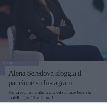
GOSSIP
Alena Seredova sfoggia il
pancione su Instagram
Manca pochissimo alla nascita del suo terzo bebè e la
modella è più felice che mai!
MARIKA LUONGO