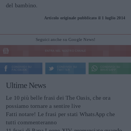
del bambino.
Articolo originale pubblicato il 1 luglio 2014
Seguici anche su Google News!
ENTRA NEL NOSTRO CANALE
CONDIVIDI SU
CONDIVIDI SU
CONDIVIDI SU
FACEBOOK
TWITTER
WHATSAPP
Ultime News
Le 10 più belle frasi dei The Oasis, che ora
possiamo tornare a sentire live
Fatti notare! Le frasi per stati WhatsApp che
tutti commenteranno
11 frasi di Papa Leone XIV, pronunciate quando