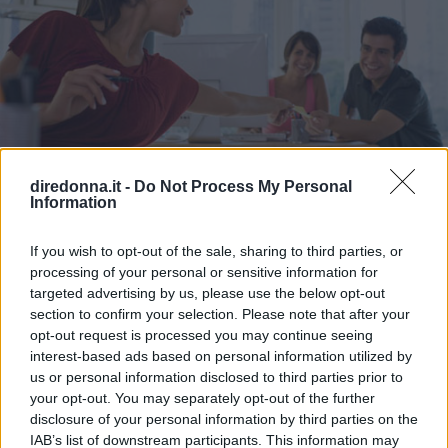
diredonna.it -
Do Not Process My Personal
Information
LAVORO FEMMINILE
Colleghi di lavoro: segreti da
If you wish to opt-out of the sale, sharing to third parties, or
non confidare mai
processing of your personal or sensitive information for
targeted advertising by us, please use the below opt-out
section to confirm your selection. Please note that after your
Sul lavoro non si devono confidare mai i propri segreti ai
opt-out request is processed you may continue seeing
colleghi, mettendo a rischio impiego e carriera. Ecco le
interest-based ads based on personal information utilized by
ragioni.
us or personal information disclosed to third parties prior to
your opt-out. You may separately opt-out of the further
ALESSANDRO CONTE
disclosure of your personal information by third parties on the
IAB’s list of downstream participants. This information may