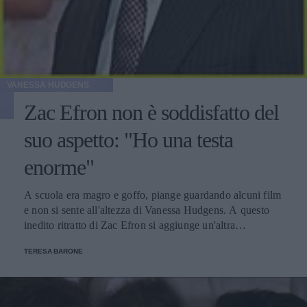
del suo ragazzo? Se davvero fosse così facilmente
influenzabile significherebbe che l'attrice non ha alcuna
personalità.
VANESSA HUDGENS
Zac Efron non è soddisfatto del
suo aspetto: "Ho una testa
enorme"
A scuola era magro e goffo, piange guardando alcuni film
e non si sente all'altezza di Vanessa Hudgens. A questo
inedito ritratto di Zac Efron si aggiunge un'altra
caratteristica che ci sorprende ancora una volta: l'attore
TERESA BARONE
pensa di avere una testa enorme e sproporzionata rispetto
al resto del corpo. Ad affermarlo è lo stesso Zac attraverso
il sito Showbizspy, dove dichiara di odiare guardarsi sullo
schermo perché non può fare a meno di scrutare tutte le