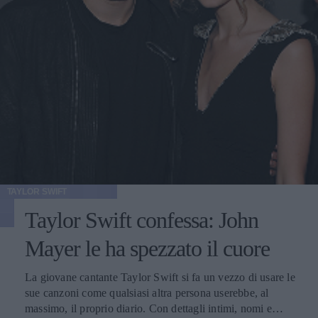
"Welcome to the Rileys", a raccontare le abitudini non
proprio sane che Kristen ha mantenuto durante le riprese
del film. Ha mangiato male, fumato tonnellate di sigarette,
è rimasta sveglia fino a tardi. Ha abbracciato la natura del
personaggio. Una dieta per esigenze di copione, quindi. E
le numerose cenette in compagnia di Robert Pattinson
dell'ultimo mese non hanno certo aiutato l'attrice
statunitense a mantenersi in forma. Ci chiediamo se la
Stewart riuscirà a mantenere questo regime alimentare
sano anche sul set in Louisiana, dove potrebbe essere
invitata a cena da Ashley Greene e Joe Jonas, che si dice si
sia improvvisato novello cuoco per la sua compagna.
TAYLOR SWIFT
Taylor Swift confessa: John
Mayer le ha spezzato il cuore
La giovane cantante Taylor Swift si fa un vezzo di usare le
sue canzoni come qualsiasi altra persona userebbe, al
massimo, il proprio diario. Con dettagli intimi, nomi e