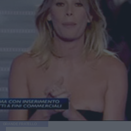
L'aspetto fisico passerebbe dunque in secondo piano,
facendo risaltare aspetti concernenti il carattere e la
predilezione per gli animali. Dichiarazione che in certi
blog e portali Internet ha fatto nascere dubbi sul fatto che
Kristen Stewart sia davvero la donna ideale di Robert,
tenuto conto anche dei difficili aspetti caratteriali
dell'attrice. Nel frattempo, i protagonisti principali di
"Twilight" hanno deciso di organizzare una festa in
concomitanza di Halloween in una località segreta nei
pressi di Hollywood, lontano dagli sguardi indiscreti di
curiosi e paparazzi.
GRANDE FRATELLO