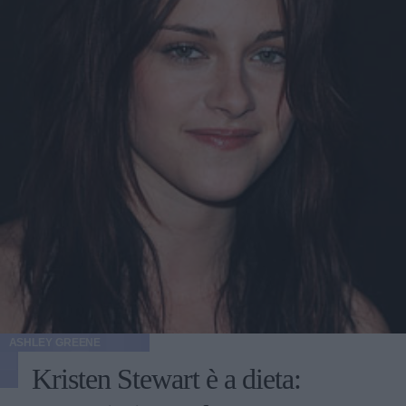
me non piace fare sesso, mi piace fare all'amore. Da lì
sono cominciati a nascere i primi sospetti da parte di
Margherita Zanatta. La giovane residente in Svizzera ha
iniziato a sospettare del 36enne di Como e ha confidato
alle altre ragazze quelle che sono le sue ipotesi sull'identità
segreta del gigolò. E dopo le prime confidenze non
potevano mancare i primi litigi. Degno di nota è stato il
battibecco tra Cristina Nadia Alberto e Pietro Titone sul
disordine in casa. La discussione è degenerata quando il
giovane calciatore ha cercato di correre ai ripari mentre
Cristina era già partita in quarta. Di seguito il video della
discussione tra Cristina e Pietro: [metacafe 5369911]
ASHLEY GREENE
Kristen Stewart è a dieta: