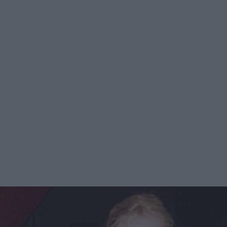
dopo due giorni andarsi ad abbracciare con qualcuno.
Quando le viene chiesto di Norma Silvetri, una delle
ragazze più chiacchierate del GF, dice: Uscirà perché non
è divertente e non fa gioco. Le donne pare non abbiano
molto successo al Grande Fratello, e forse essere fidanzata
è un po' penalizzante. Delusione a parte, Cristina sembra
intenzionata a ripartire da subito: il suo prossimo progetto
è infatti quello di aprire una galleria d'arte a Catanzaro,
città dove si è appena trasferita. L'idea della ragazza è
quella di aprire uno spazio che non sia solo espositivo, ma
dove l'arte può essere anche fatta.