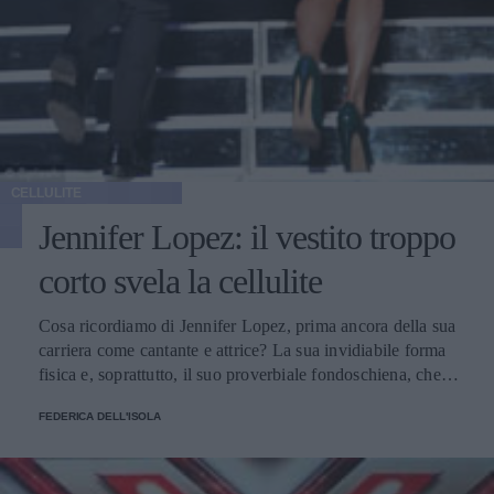
reagito?
CELLULITE
Jennifer Lopez: il vestito troppo
corto svela la cellulite
Cosa ricordiamo di Jennifer Lopez, prima ancora della sua
carriera come cantante e attrice? La sua invidiabile forma
fisica e, soprattutto, il suo proverbiale fondoschiena, che la
leggenda narra sia stato addirittura assicurato per svariati
FEDERICA DELL'ISOLA
milioni di dollari. Eppure, ormai anche la cantante
portoricana sembra perdere colpi sul fronte dell'aspetto
fisico. Ieri sera, infatti, durante lo show tenuto dalla Lopez