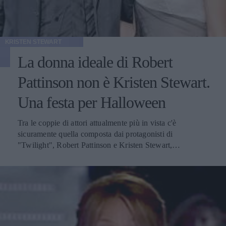
KRISTEN STEWART
La donna ideale di Robert
Pattinson non è Kristen Stewart.
Una festa per Halloween
Tra le coppie di attori attualmente più in vista c'è
sicuramente quella composta dai protagonisti di
"Twilight", Robert Pattinson e Kristen Stewart,
frequentemente al centro dell'attenzione di riviste e siti
legati ai gossip. Il loro legame sentimentale è stato più di
una volta messo in discussione, riconducendolo più ad
aspetti promozionali che a un vero e proprio sentimento.
L'attore inglese ha tra l'altro recentemente rivelato il suo
modello di ragazza ideale, la quale dovrebbe in particolare
adorare i cani e non alzare la voce durante le discussioni.