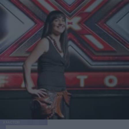
e dal marito Marc Anthony a Porto Rico, la star di
"Waiting for tonight" è stata tradita da uno dei vestiti di
scena che ne ha evidenziato le gambe coperte da cellulite e
non più toniche come un tempo. Certo è che a quarantuno
anni e dopo aver avuto due gemelli da poco tempo, la
Lopez è sicuramente in una forma invidiabile e nulla le si
può rimproverare se inizia a vedersi qualche segnale del
tempo che passa. Quello che viene da chiedersi è se,
allora, sia proprio necessario continuare a indossare mini
abiti sgargianti e cortissimi se il fisico non è più adeguato a
simili outfit. Così, nonostante la star dichiari di tenere
sempre d'occhio la dieta e di seguire uno stile di vita sano,
sembra che sia uscita perdente dalla lotta contro la
cellulite. È la stessa cantante ad ammetterlo: Diventa
sempre più difficile, e ora con in bambini sembra che non
ci sia mai tempo! Devo alzarmi prima che lo facciano loro
per fare un po' di ginnastica, ma so che è per il bene della
mia salute e del mio spirito.
X FACTOR