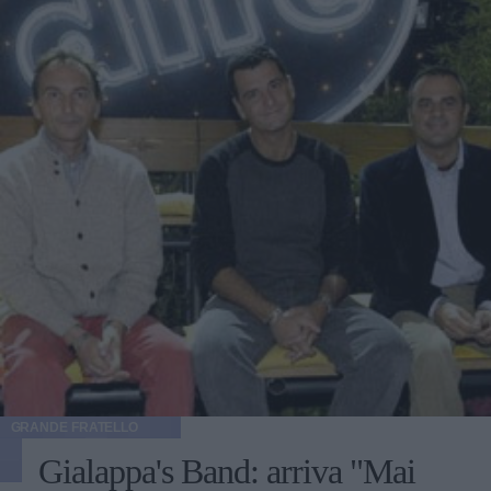
"sfilata", le ragazze hanno cominciato a commentare il
regalo del GF e sono finite a parlar male di Sheila
Capodanno. La ragazza di 28 anni, attualmente residente a
Roma, è di sicuro la concorrente più "in carne" di questa
edizione ed è stata presa di mira dalle perfide osservazioni
delle sue coinquiline sul suo aspetto fisico. In particolare
Guendalina Tavassi, Margherita Zanatta, Cristina Nadia
Alberto, Francesca Giaccari e Angelica Livraghi si sono
soffermate sulla taglia di Sheila e Guendalina ha rincarato
la dose, continuando a sparlare della simpatica bionda
napoletana: La cosa più bella è stata quando Norma le ha
detto che le stavano bene. Insomma, dopo i primi litigi
arrivano anche i primissimi schieramenti. Che le ragazze si
siano coalizzate contro la povera Sheila Capodanno? Di
certo, se la concorrente sapesse quello che hanno detto alle
sue spalle, potrebbe prendersela con il resto del gruppetto
femminile. È possibile vedere il video delle concorrenti in
lingerie sul sito di Mediaset.
GRANDE FRATELLO
Gialappa's Band: arriva "Mai