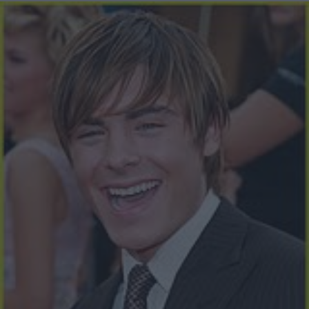
sembra essere più grande: alcuni mesi fa, era infatti stata
accusata per esser stata fotografata mentre fumava droghe
leggere. Lei aveva subito smentito l'accaduto, adesso però
viene trovata nuovamente a fumare. Prima che la Stewart
iniziasse la relazione con il bel Pattinson non fumava né
tabacco né altro. Da quando frequenta l'attore invece
sembra condividerne anche i difetti. Infatti, che Robert
fumi è un dato certo. Per amore o stress, Kristen
comunque sembra aver iniziato a prendere una cattiva
strada. L'opinione pubblica americana, famosa per essere
poco gentile e molto crudele verso gli idoli dei teenager,
sarebbe turbata dall'accaduto. Così un noto blog americano
ha scritto: Non credete che sia irresponsabile per Kristen
Stewart fumare sigarette o fare di peggio, sapendo che lei è
idolatrata da milioni di ragazze giovani e che potrebbe
influenzarle negativamente? In questi casi bisognerebbe
sempre fare attenzione a quello che si dice: sicuramente
l'attrice è un idolo per milioni di ragazzini, ma non per
questo può esser criticata semplicemente per una sigaretta.
Se, poi, la Stewart fuma o prende cattive abitudini è colpa