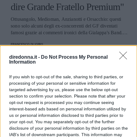
dire Grande Fratello Premium"
Ottusangolo, Medioman, Anzianotti e Orsacchio: questi
sono solo alcuni degli ex-concorrenti del GF diventati
famosi grazie ai commenti ironici della Gialappa's Band. Il
trio comico milanese ha sempre riscosso un grande
FRANCESCO DI IORIO
successo con il programma "Mai dire Grande Fratello",
l'approfondimento comico sulle vicende dei protagonisti
diredonna.it -
Do Not Process My Personal
del reality show di Canale 5. Ebbene quest'anno, per i
Information
possessori di un abbonamento Mediaset Premium, c'è una
grande novità: la Gialappa's Band condurrà il programma
If you wish to opt-out of the sale, sharing to third parties, or
"Mai dire Grande Fratello Premium" sul canale Extra 1 del
processing of your personal or sensitive information for
bouquet Mediaset Premium. La nuova trasmissione
targeted advertising by us, please use the below opt-out
permetterà al trio di prendere in giro i protagonisti del
section to confirm your selection. Please note that after your
Grande Fratello durante la diretta del programma, proprio
opt-out request is processed you may continue seeing
mentre la conduttrice Alessia Marcuzzi presenta il reality.
interest-based ads based on personal information utilized by
L'idea di una trasmissione parallela probabilmente prende
us or personal information disclosed to third parties prior to
spunto dallo storico programma radiofonico Rai dire
your opt-out. You may separately opt-out of the further
Sanremo, in cui la Gialappa's Band commentava le
disclosure of your personal information by third parties on the
esibizioni dei cantanti e li intervistava al termine della
IAB’s list of downstream participants. This information may