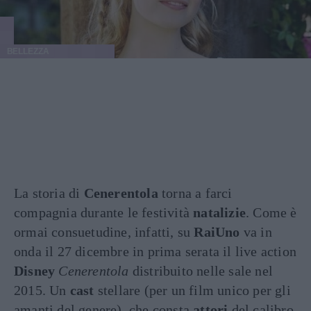
BELLEZZA
La storia di
Cenerentola
torna a farci
compagnia durante le festività
natalizie
. Come è
ormai consuetudine, infatti, su
RaiUno
va in
onda il 27 dicembre in prima serata il live action
Disney
Cenerentola
distribuito nelle sale nel
2015. Un
cast
stellare (per un film unico per gli
amanti del genere), che consta
attori
del calibro