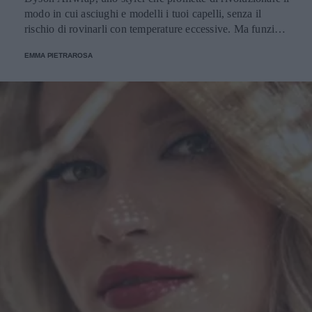
arrossamento leggero può capitare, ma bruciore persistente
modo in cui asciughi e modelli i tuoi capelli, senza il
o irritazione netta è un segnale per cambiare tipo di patch o
rischio di rovinarli con temperature eccessive. Ma funziona
ridurre la frequenza. Dove si incastrano in una routine
davvero? La risposta è sì. Ed ecco perché.
“marziana” ma realistica Una routine che funziona
EMMA PIETRAROSA
davvero di solito è noiosa al punto giusto: detersione
delicata, idratazione che non appesantisce, protezione
solare, e trattamenti mirati quando servono. I pimple patch
sono la parentesi pragmatica: li usi quando c’è un brufolo
che vuoi proteggere e gestire, senza trasformare la pelle in
un progetto di restauro. Se ti piace esplorare la skincare
coreana e i suoi accessori intelligenti, trovi spesso selezioni
ampie e aggiornate anche su Little Wonderland, ma la
regola d’oro resta la stessa: scegli in base al momento della
tua pelle, non in base al panico del momento. E quando
tutto sembra andare storto, ricordati la cosa più terrestre di
tutte: la pelle non ama la fretta. Ama i gesti piccoli,
ripetuti, e quel minimo di gentilezza che, stranamente, è
anche la strategia più efficace. Articolo con contenuto
promozionale