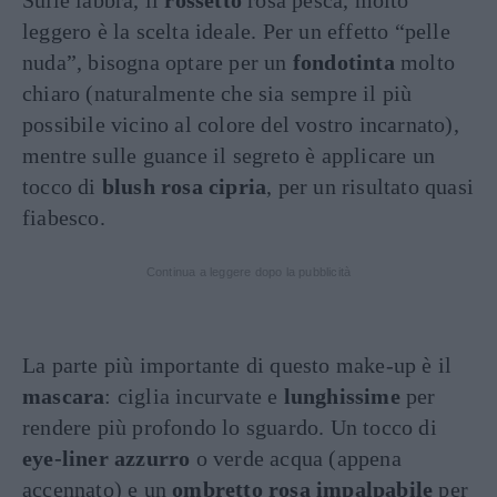
Sulle labbra, il
rossetto
rosa pesca, molto
leggero è la scelta ideale. Per un effetto “pelle
nuda”, bisogna optare per un
fondotinta
molto
chiaro (naturalmente che sia sempre il più
possibile vicino al colore del vostro incarnato),
mentre sulle guance il segreto è applicare un
tocco di
blush rosa cipria
, per un risultato quasi
fiabesco.
Continua a leggere dopo la pubblicità
La parte più importante di questo make-up è il
mascara
: ciglia incurvate e
lunghissime
per
rendere più profondo lo sguardo. Un tocco di
eye-liner azzurro
o verde acqua (appena
accennato) e un
ombretto rosa impalpabile
per