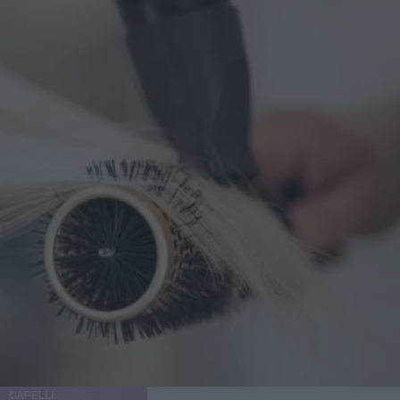
stacchi oppure che faccia una piega e diventi un magnete
per pelucchi e polvere. Quanto tempo tenerlo su (e come
capire che ha lavorato) In genere si lascia in posa diverse
ore: c’è chi li mette la sera e li toglie al mattino, chi li usa
di giorno come scudo anti-tocco. Un segnale classico è
quando il patch diventa opaco o leggermente biancastro al
centro, segno che ha assorbito. A quel punto, cambiarlo ha
senso. Se lo togli dopo mezz’ora per controllare “com’è
sotto”, stai un po’ sabotando l’idea di barriera protettiva. Il
momento del distacco: niente strappi da ceretta
improvvisata Staccalo lentamente, tenendo la pelle ferma
con un dito. Se è molto aderente, inumidisci leggermente i
bordi con acqua tiepida. Poi valuta: se l’area è arrossata,
scegli una crema lenitiva leggera; se è ancora attiva, puoi
applicarne uno nuovo, ma senza trasformare il patch in una
punizione a tempo indeterminato. Errori comuni che fanno
odiare i cerotti (pur non essendo colpa loro) Metterli su un
brufolo “chiuso” sperando nel miracolo Se non c’è
apertura o materiale superficiale, l’idrocolloide ha poco da
assorbire. In questi casi il patch può comunque proteggere
CAPELLI
dallo sfregamento, ma aspettati un risultato più discreto: