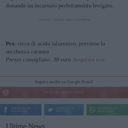
donando un incarnato perfettamente levigato.
Continua a leggere dopo la pubblicità
Pro
: ricca di acido ialuronico, previene la
secchezza cutanea
Prezzo consigliato: 38 euro
Acquista ora
Seguici anche su Google News!
ENTRA NEL NOSTRO CANALE
CONDIVIDI SU
CONDIVIDI SU
CONDIVIDI SU
FACEBOOK
TWITTER
WHATSAPP
Ultime News