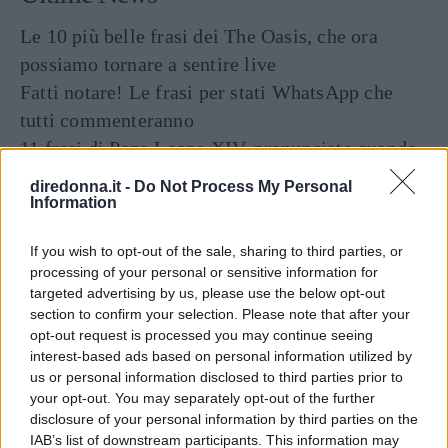
Le 10 più belle frasi dei The Oasis, che ora
possiamo tornare a sentire live
Fatti notare! Le frasi per stati WhatsApp che
tutti commenteranno
11 frasi di Papa Leone XIV, pronunciate quando
era Robert Francis Prevost
diredonna.it -
Do Not Process My Personal
Frasi sulla libertà: le più belle da condividere e
Information
su cui riflettere
If you wish to opt-out of the sale, sharing to third parties, or
Tailleur cerimonia 2025 economici: i più belli di
processing of your personal or sensitive information for
Zara, Zalando, H&M, Mango e altri
targeted advertising by us, please use the below opt-out
section to confirm your selection. Please note that after your
opt-out request is processed you may continue seeing
interest-based ads based on personal information utilized by
us or personal information disclosed to third parties prior to
your opt-out. You may separately opt-out of the further
disclosure of your personal information by third parties on the
IAB’s list of downstream participants. This information may