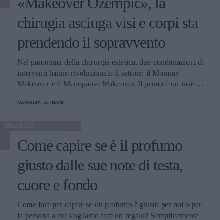
«Makeover Ozempic», la
chirugia asciuga visi e corpi sta
prendendo il sopravvento
Nel panorama della chirurgia estetica, due combinazioni di
interventi hanno rivoluzionato il settore: il Mommy
Makeover e il Menopause Makeover. Il primo è un insieme
di interventi di chirurgia estetica progettati per aiutare le
NATASCIA_ALIBANI
donne a recuperare la forma fisica e l'aspetto che avevano
prima della gravidanza, o per migliorare alcune aree del
BELLEZZA
corpo che possono essere cambiate durante la maternità,
soprattutto addome, seno e altre aree soggette a
Come capire se è il profumo
rilassamento cutaneo o perdita di tono. Il secondo, invece,
è scelto dalle donne che sono entrate in menopausa. Oggi,
giusto dalle sue note di testa,
a questi si aggiunge a questa élite una terza opzione
cuore e fondo
emergente che punta a ripristinare il volume e contrastare
l'invecchiamento, distinguendosi per la sua unicità, il
cosiddetto Ozempic Makeover, che segue il grande
Come fare per capire se un profumo è giusto per noi o per
successo che il farmaco, inizialmente pensato per i pazienti
la persona a cui vogliamo fare un regalo? Semplicemente