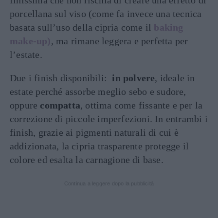
finissima che non rischia di creare una effetto di
porcellana sul viso (come fa invece una tecnica
basata sull’uso della cipria come il
baking
make-up)
, ma rimane leggera e perfetta per
l’estate.
Due i finish disponibili:
in polvere
, ideale in
estate perché assorbe meglio sebo e sudore,
oppure
compatta
, ottima come fissante e per la
correzione di piccole imperfezioni. In entrambi i
finish, grazie ai pigmenti naturali di cui è
addizionata, la cipria trasparente protegge il
colore ed esalta la carnagione di base.
Continua a leggere dopo la pubblicità