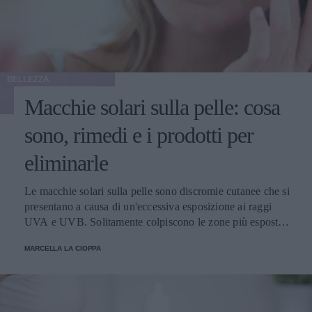
BELLEZZA
Macchie solari sulla pelle: cosa
sono, rimedi e i prodotti per
eliminarle
Le macchie solari sulla pelle sono discromie cutanee che si
presentano a causa di un'eccessiva esposizione ai raggi
UVA e UVB. Solitamente colpiscono le zone più esposte,
come viso, schiena, spalle e mani. Scopriamo come
MARCELLA LA CIOPPA
attenuarle e i prodotti migliori per schiarirle.