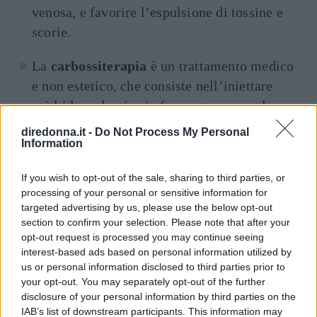
venosa, e favorire l’espulsione di tossine e
scorie.
La
carbossiterapia
è un trattamento medico
e non estetico, che consiste nell’iniettare
anidride carbonica in forma gassosa nel
tessuto sottocutaneo. Questo trattamento è
diredonna.it -
Do Not Process My Personal
Information
particolarmente efficace perché migliora
l’ossigenazione dei tessuti; proprio per tale
If you wish to opt-out of the sale, sharing to third parties, or
motivo è utile nel combattere la cellulite,
processing of your personal or sensitive information for
soprattutto quella in forma più grave.
targeted advertising by us, please use the below opt-out
section to confirm your selection. Please note that after your
La
radiofrequenza
per il corpo permette di
opt-out request is processed you may continue seeing
interest-based ads based on personal information utilized by
ridurre la cellulite, migliorando l’aspetto
us or personal information disclosed to third parties prior to
della pelle. Questo trattamento consiste
your opt-out. You may separately opt-out of the further
nell’emettere, sulle zone da trattare, delle
disclosure of your personal information by third parties on the
IAB’s list of downstream participants. This information may