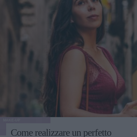
complessivo delle curve e della silhouette". C'è un
momento giusto per affidarsi a un Ozempic Makeover?
Levine suggerisce massima cautela in merito: "Dico spesso
ai miei pazienti che per ottenere il massimo da un
intervento, è necessario rallentare. Se il paziente perde altri
10-15 chili dopo la procedura, il risultato potrebbe non
essere ottimale". L'ideale, quindi, sarebbe raggiungere e
mantenere un peso stabile, prima di decidere di sottoporsi a
qualunque tipo di intervento estetico.
MAKE-UP
Come realizzare un perfetto