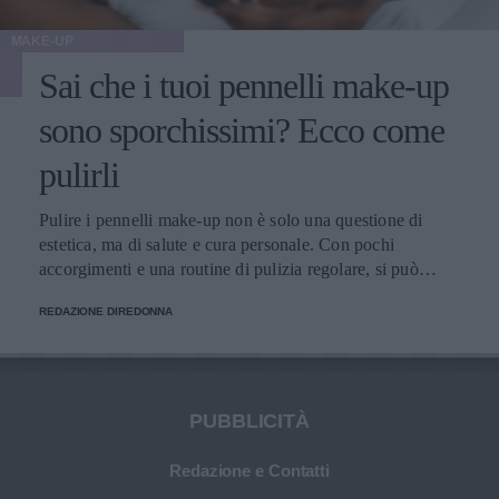
MAKE-UP
Sai che i tuoi pennelli make-up
sono sporchissimi? Ecco come
pulirli
Pulire i pennelli make-up non è solo una questione di
estetica, ma di salute e cura personale. Con pochi
accorgimenti e una routine di pulizia regolare, si può
migliorare l’applicazione del trucco, mantenere una pelle
REDAZIONE DIREDONNA
più sana e prolungare la vita dei preziosi strumenti di
bellezza.
PUBBLICITÀ
Redazione e Contatti