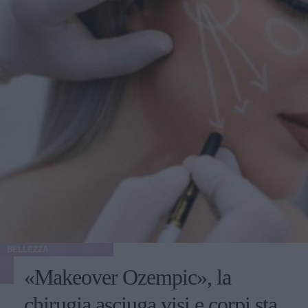
BELLEZZA
«Makeover Ozempic», la
chirugia asciuga visi e corpi sta