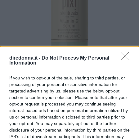
Pixi
diredonna.it -
Do Not Process My Personal
Information
Illuminante concentrato e siero antiossidante
contiene
If you wish to opt-out of the sale, sharing to third parties, or
vitamina C
e acido ferulico che
processing of your personal or sensitive information for
migliorano la luminosità della pelle. Combatte
targeted advertising by us, please use the below opt-out
gli effetti dannosi del sole e dei radicali liberi,
section to confirm your selection. Please note that after your
levigando la pelle e migliorando l’incarnato.
opt-out request is processed you may continue seeing
interest-based ads based on personal information utilized by
us or personal information disclosed to third parties prior to
Pro
: la vitamina C illumina e stimola la
your opt-out. You may separately opt-out of the further
produzione di collagene, l’acido ferulico offre
disclosure of your personal information by third parties on the
protezione antiossidante.
IAB’s list of downstream participants. This information may