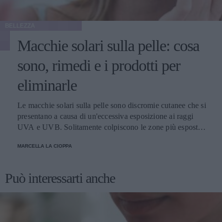
BELLEZZA
Macchie solari sulla pelle: cosa
sono, rimedi e i prodotti per
eliminarle
Le macchie solari sulla pelle sono discromie cutanee che si
presentano a causa di un'eccessiva esposizione ai raggi
UVA e UVB. Solitamente colpiscono le zone più esposte,
come viso, schiena, spalle e mani. Scopriamo come
MARCELLA LA CIOPPA
attenuarle e i prodotti migliori per schiarirle.
Può interessarti anche