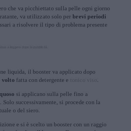
iero che va picchiettato sulla pelle ogni giorno
atante, va utilizzato solo per
brevi periodi
ssari a risolvere il tipo di problema presente
inua a leggere dopo la pubblicità
e liquida, il booster va applicato dopo
 volto
fatta con detergente e
tonico viso
.
cquoso
si applicano sulla pelle fino a
 Solo successivamente, si procede con la
uale o del siero.
izione e si è scelto un booster con un raggio