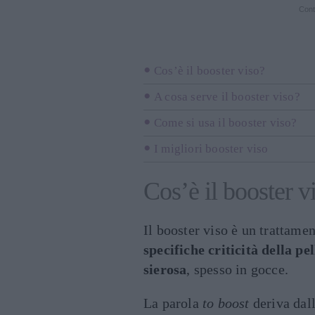
Cont
Cos’è il booster viso?
A cosa serve il booster viso?
Come si usa il booster viso?
I migliori booster viso
Cos’è il booster v
Il booster viso è un trattame
specifiche criticità della pel
sierosa
, spesso in gocce.
La parola
to boost
deriva dal