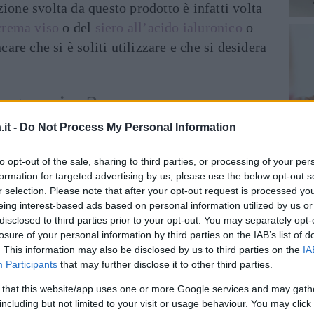
zione svolta da questo prodotto è infatti volta
crema viso
o del
siero all’acido ialuronico
o
ncare che si è soliti utilizzare e che si desidera
oster viso?
it -
Do Not Process My Personal Information
a immediata alla pelle, il booster viso serve
 un problema specifico della cute come la
to opt-out of the sale, sharing to third parties, or processing of your per
formation for targeted advertising by us, please use the below opt-out s
idratazione, come
anti-aging,
contro gli
r selection. Please note that after your opt-out request is processed y
eing interest-based ads based on personal information utilized by us or
disclosed to third parties prior to your opt-out. You may separately opt-
cute il suo utilizzo deve essere
losure of your personal information by third parties on the IAB’s list of
. This information may also be disclosed by us to third parties on the
IA
etici usati quotidianamente per la cura della
Participants
that may further disclose it to other third parties.
essi.
 that this website/app uses one or more Google services and may gath
including but not limited to your visit or usage behaviour. You may click 