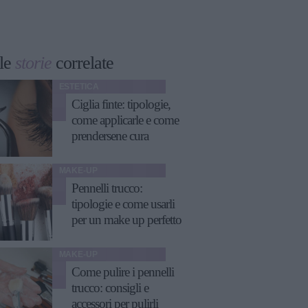
le
storie
correlate
ESTETICA
Ciglia finte: tipologie,
come applicarle e come
prendersene cura
MAKE-UP
Pennelli trucco:
tipologie e come usarli
per un make up perfetto
MAKE-UP
Come pulire i pennelli
trucco: consigli e
accessori per pulirli