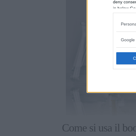
deny consent
in below Go
Persona
Google 
Come si usa il boo