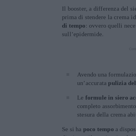
Il booster, a differenza del s
prima di stendere la crema idr
di tempo
: ovvero quelli nece
sull’epidermide.
Cont
Avendo una formulazion
un’accurata
pulizia del
Le
formule in siero a
completo assorbimento.
stesura della crema abit
Se si ha
poco tempo
a dispos