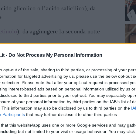
cido glicolico o l’acido salicilico), da
e
etinolo
), da aggiungere la seconda notte
 usare tutte le notti
it -
Do Not Process My Personal Information
ché funziona
to opt-out of the sale, sharing to third parties, or processing of your per
formation for targeted advertising by us, please use the below opt-out s
 sostanze nutritive e ingredienti attivi per
r selection. Please note that after your opt-out request is processed y
ilizzare sempre gli stessi prodotti può
eing interest-based ads based on personal information utilized by us or
nua agli stessi ingredienti, che a sua volta
disclosed to third parties prior to your opt-out. You may separately opt-
losure of your personal information by third parties on the IAB’s list of
efazione
e quindi una minore efficacia.
. This information may also be disclosed by us to third parties on the
IA
otti, invece, si introduce una varietà di
Participants
that may further disclose it to other third parties.
ta a mantenere la pelle in salute.
 that this website/app uses one or more Google services and may gath
including but not limited to your visit or usage behaviour. You may click 