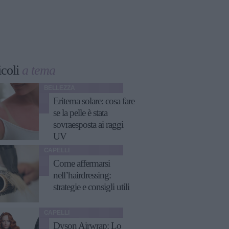
icoli
a tema
BELLEZZA
Eritema solare: cosa fare
se la pelle è stata
sovraesposta ai raggi
UV
CAPELLI
Come affermarsi
nell’hairdressing:
strategie e consigli utili
CAPELLI
Dyson Airwrap: Lo