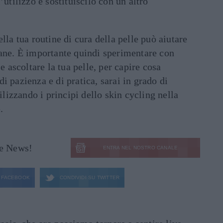
l’utilizzo e sostituiscilo con un altro
lla tua routine di cura della pelle può aiutare
vane. È importante quindi sperimentare con
 e ascoltare la tua pelle, per capire cosa
i pazienza e di pratica, sarai in grado di
ilizzando i principi dello skin cycling nella
.
le News!
ENTRA NEL NOSTRO CANALE
FACEBOOK
CONDIVIDI SU
TWITTER