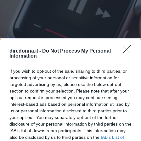
diredonna.it -
Do Not Process My Personal
Information
If you wish to opt-out of the sale, sharing to third parties, or
RELAZIONI
processing of your personal or sensitive information for
targeted advertising by us, please use the below opt-out
Le più belle frasi di Taylor
section to confirm your selection. Please note that after your
opt-out request is processed you may continue seeing
Swift per rinascere dopo una
interest-based ads based on personal information utilized by
us or personal information disclosed to third parties prior to
delusione d'amore
your opt-out. You may separately opt-out of the further
disclosure of your personal information by third parties on the
Le frasi di Taylor Swift che aiutano a superare la rottura di
IAB’s list of downstream participants. This information may
una relazione: sono tratte dalle sue canzoni più belle sulla
also be disclosed by us to third parties on the
IAB’s List of
fine di un rapporto.