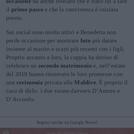
occasione
ha anche rivelato che è stato lui a fare
il
primo passo
e che la convivenza è iniziata
presto.
Sui social sono molto attivi e Benedetta non
perde occasione per mostrare
foto
più datate
insieme al marito e scatti più recenti con i figli.
Proprio accanto a loro, la coppia ha deciso di
celebrare un
secondo matrimonio
e, nell’estate
del 2019 hanno rinnovato le loro promesse con
una
cerimonia
privata alle
Maldive
. È proprio il
caso di dirlo: i due vanno davvero D’Amore e
D’Accordo.
Seguici anche su Google News!
ENTRA NEL NOSTRO CANALE