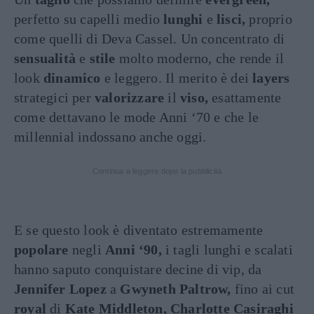
perfetto su capelli medio
lunghi
e
lisci,
proprio
come quelli di Deva Cassel. Un concentrato di
sensualità
e
stile
molto moderno, che rende il
look
dinamico
e leggero. Il merito è dei
layers
strategici per
valorizzare
il
viso,
esattamente
come dettavano le mode Anni ‘70 e che le
millennial indossano anche oggi.
Continua a leggere dopo la pubblicità
E se questo look è diventato estremamente
popolare
negli
Anni ‘90,
i tagli lunghi e scalati
hanno saputo conquistare decine di vip, da
Jennifer Lopez
a
Gwyneth Paltrow,
fino ai cut
royal
di
Kate Middleton, Charlotte Casiraghi