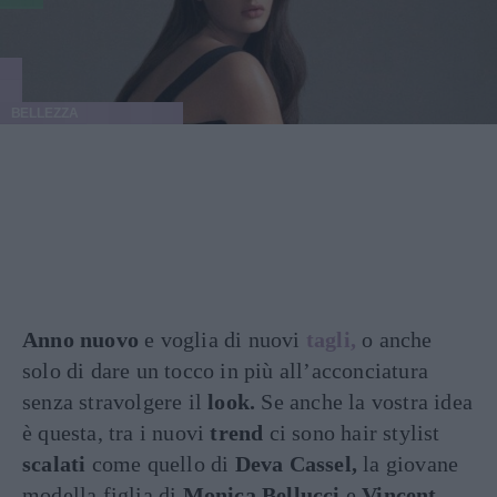
BELLEZZA
Anno nuovo
e voglia di nuovi
tagli,
o anche
solo di dare un tocco in più all’acconciatura
senza stravolgere il
look.
Se anche la vostra idea
è questa, tra i nuovi
trend
ci sono hair stylist
scalati
come quello di
Deva Cassel,
la giovane
modella figlia di
Monica Bellucci
e
Vincent