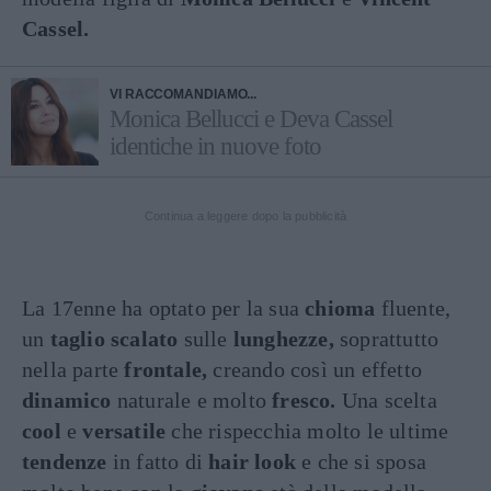
Cassel.
VI RACCOMANDIAMO...
Monica Bellucci e Deva Cassel
identiche in nuove foto
Continua a leggere dopo la pubblicità
La 17enne ha optato per la sua
chioma
fluente,
un
taglio scalato
sulle
lunghezze,
soprattutto
nella parte
frontale,
creando così un effetto
dinamico
naturale e molto
fresco.
Una scelta
cool
e
versatile
che rispecchia molto le ultime
tendenze
in fatto di
hair look
e che si sposa