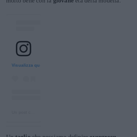
molto bene con la
giovane
età della modella.
Visualizza questo post su Instagram
Un post condiviso da Deva Cassel (@d.casseluxxi)
Un
taglio
che possiamo definire
evergreen,