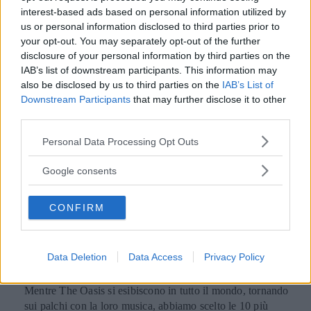
interest-based ads based on personal information utilized by
us or personal information disclosed to third parties prior to
your opt-out. You may separately opt-out of the further
disclosure of your personal information by third parties on the
IAB’s list of downstream participants. This information may
also be disclosed by us to third parties on the
IAB’s List of
Downstream Participants
that may further disclose it to other
third parties.
Please note that this website/app uses one or more Google
Personal Data Processing Opt Outs
services and may gather and store information including but
not limited to your visit or usage behaviour. You may click to
Google consents
GOSSIP
grant or deny consent to Google and its third-party tags to
use your data for below specified purposes in below Google
Le 10 più belle frasi dei The
CONFIRM
consent section.
Oasis, che ora possiamo tornare
a sentire live
Data Deletion
Data Access
Privacy Policy
Mentre The Oasis si esibiscono in tutto il mondo, tornando
sui palchi con la loro musica, abbiamo scelto le 10 più