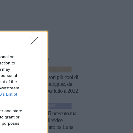
sonal or
le
storie
correlate
ection to
ou may
MODA
 personal
Gli accessori più cool di
out of the
Belén Rodriguez, da
 downstream
copiare per tutto il 2022
B’s List of
GOSSIP ITALIANO
er and store
Belen: "Ti presento tua
to grant or
sorella", il video
ed purposes
dell'incontro tra Luna