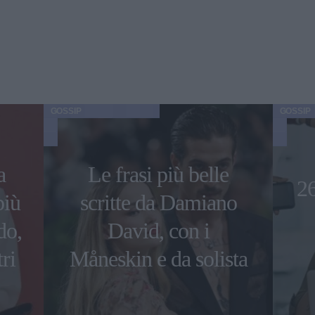
GOSSIP
GOSSIP
a
Le frasi più belle
26
più
scritte da Damiano
do,
David, con i
ri
Måneskin e da solista