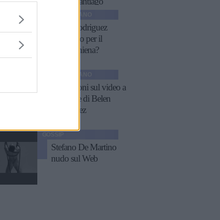
Marì e Santiago
GOSSIP ITALIANO
Belen Rodriguez
ritocchino per il
fondoschiena?
GOSSIP ITALIANO
Rivelazioni sul video a
luci rosse di Belen
Rodriguez
GOSSIP
Stefano De Martino
nudo sul Web