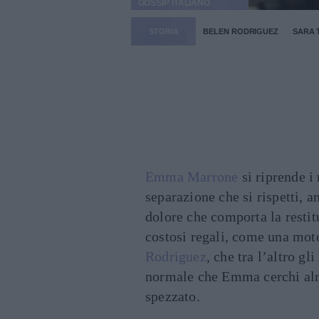
GOSSIP ITALIANO
STORIA
BELEN RODRIGUEZ
SARA 
Emma Marrone
si riprende i 
separazione che si rispetti, a
dolore che comporta la restitu
costosi regali, come una moto
Rodriguez
, che tra l’altro g
normale che Emma cerchi alme
spezzato.