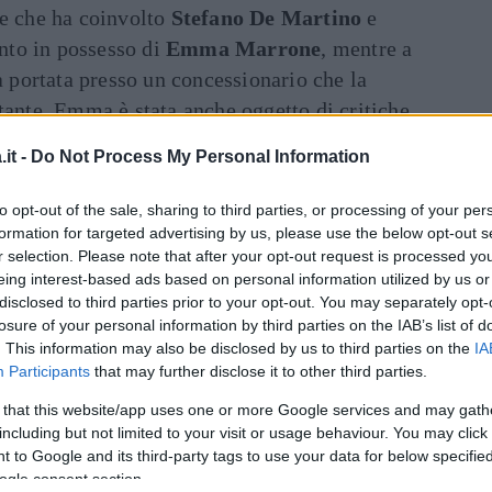
te che ha coinvolto
Stefano De Martino
e
nto in possesso di
Emma Marrone
, mentre a
ià portata presso un concessionario che la
tante. Emma è stata anche oggetto di critiche,
ano su nessuna base.
it -
Do Not Process My Personal Information
inua a leggere dopo la pubblicità
to opt-out of the sale, sharing to third parties, or processing of your per
Dal
formation for targeted advertising by us, please use the below opt-out s
r selection. Please note that after your opt-out request is processed y
eing interest-based ads based on personal information utilized by us or
arrone
stia facendo questo per ripicca per
disclosed to third parties prior to your opt-out. You may separately opt-
bene appaia plausibile che la ferita, come
losure of your personal information by third parties on the IAB’s list of
i a rimarginarsi, sembra che comunque Emma
. This information may also be disclosed by us to third parties on the
IA
Participants
that may further disclose it to other third parties.
 rancori o risentimenti: in fondo è passato
ti per tutti.
 that this website/app uses one or more Google services and may gath
including but not limited to your visit or usage behaviour. You may click 
 to Google and its third-party tags to use your data for below specifi
e Stefano potesse mantenere dei regali
ogle consent section.