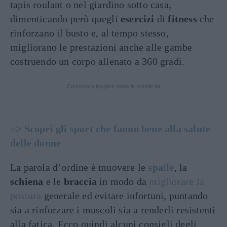
tapis roulant o nel giardino sotto casa,
dimenticando però quegli
esercizi
di
fitness
che
rinforzano il busto e, al tempo stesso,
migliorano le prestazioni anche alle gambe
costruendo un corpo allenato a 360 gradi.
Continua a leggere dopo la pubblicità
=> Scopri gli sport che fanno bene alla salute
delle donne
La parola d’ordine è muovere le
spalle
, la
schiena
e le
braccia
in modo da
migliorare la
postura
generale ed evitare infortuni, puntando
sia a rinforzare i muscoli sia a renderli resistenti
alla fatica. Ecco quindi alcuni consigli degli