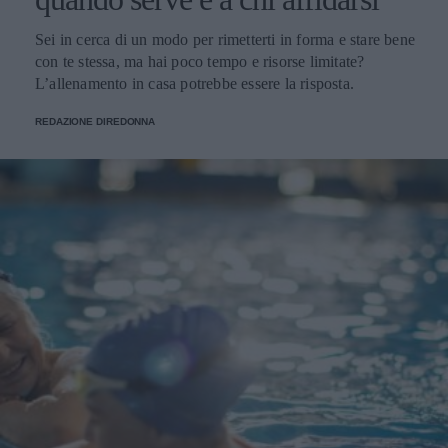
intestinale influenza energia, umore e difese molto più di
quanto si immagini. Curarlo con varietà vegetale, fibre,
Sei in cerca di un modo per rimetterti in forma e stare bene
alimenti fermentati e meno zuccheri — insieme a sonno e
con te stessa, ma hai poco tempo e risorse limitate?
gestione dello stress — è un investimento concreto sul
L’allenamento in casa potrebbe essere la risposta.
benessere quotidiano. E, a differenza di molte altre
strategie di salute, dà spesso risultati percepibili in tempi
REDAZIONE DIREDONNA
sorprendentemente brevi. Articolo con contenuti
sponsorizzati