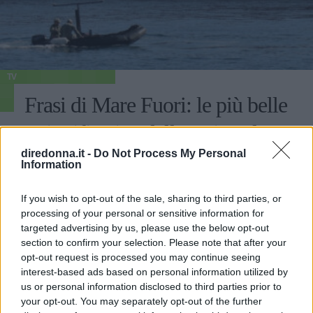
TV
Frasi di Mare Fuori: le più belle
e significative della serie cult
diredonna.it -
Do Not Process My Personal
Dai Romeo e Giulietta di Napoli al riscatto in un Ipm
Information
immaginario: Mare Fuori è una serie che non lascia
indifferenti. Ecco le migliori frasi pronunciate dai
If you wish to opt-out of the sale, sharing to third parties, or
personaggi.
processing of your personal or sensitive information for
PERDITA DURANGO
targeted advertising by us, please use the below opt-out
section to confirm your selection. Please note that after your
opt-out request is processed you may continue seeing
interest-based ads based on personal information utilized by
us or personal information disclosed to third parties prior to
your opt-out. You may separately opt-out of the further