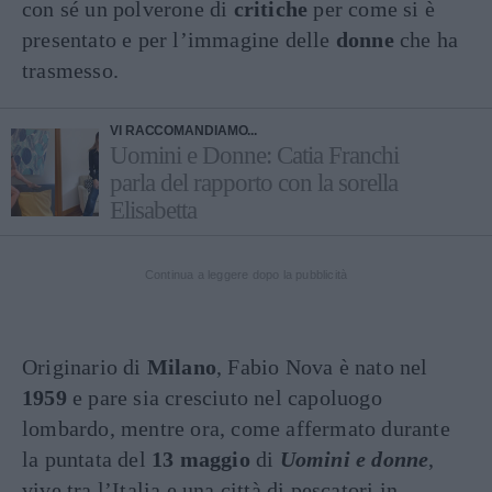
con sé un polverone di
critiche
per come si è
presentato e per l’immagine delle
donne
che ha
trasmesso.
VI RACCOMANDIAMO...
Uomini e Donne: Catia Franchi
parla del rapporto con la sorella
Elisabetta
Continua a leggere dopo la pubblicità
Originario di
Milano
, Fabio Nova è nato nel
1959
e pare sia cresciuto nel capoluogo
lombardo, mentre ora, come affermato durante
la puntata del
13 maggio
di
Uomini e donne
,
vive tra l’Italia e una città di pescatori in