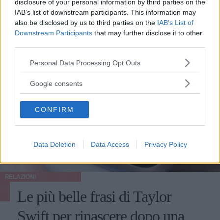
disclosure of your personal information by third parties on the
IAB’s list of downstream participants. This information may
also be disclosed by us to third parties on the
IAB’s List of
Downstream Participants
that may further disclose it to other
third parties.
Please note that this website/app uses one or more Google
Personal Data Processing Opt Outs
services and may gather and store information including but
not limited to your visit or usage behaviour. You may click to
Google consents
grant or deny consent to Google and its third-party tags to
use your data for below specified purposes in below Google
CONFIRM
consent section.
Data Deletion
Data Access
Privacy Policy
RELAZIONI
Le più belle frasi di Taylor
Swift per rinascere dopo una