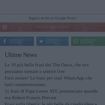
Seguici anche su Google News!
ENTRA NEL NOSTRO CANALE
CONDIVIDI SU
CONDIVIDI SU
CONDIVIDI SU
FACEBOOK
TWITTER
WHATSAPP
Ultime News
Le 10 più belle frasi dei The Oasis, che ora
possiamo tornare a sentire live
Fatti notare! Le frasi per stati WhatsApp che
tutti commenteranno
11 frasi di Papa Leone XIV, pronunciate quando
era Robert Francis Prevost
Frasi sulla libertà: le più belle da condividere e