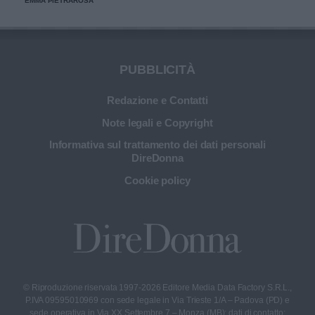
EMMA PIETRAROSA
PUBBLICITÀ
Redazione e Contatti
Note legali e Copyright
Informativa sul trattamento dei dati personali
DireDonna
Cookie policy
© Riproduzione riservata 1997-2026 Editore Media Data Factory S.R.L.,
P.IVA 09595010969 con sede legale in Via Trieste 1/A – Padova (PD) e
sede operativa in Via XX Settembre 7 – Monza (MB); dati di contatto: