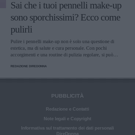
Sai che i tuoi pennelli make-up
sono sporchissimi? Ecco come
pulirli
Pulire i pennelli make-up non è solo una questione di
estetica, ma di salute e cura personale. Con pochi
accorgimenti e una routine di pulizia regolare, si può
migliorare l’applicazione del trucco, mantenere una pelle
REDAZIONE DIREDONNA
più sana e prolungare la vita dei preziosi strumenti di
bellezza.
PUBBLICITÀ
Redazione e Contatti
Note legali e Copyright
Informativa sul trattamento dei dati personali
DireDonna