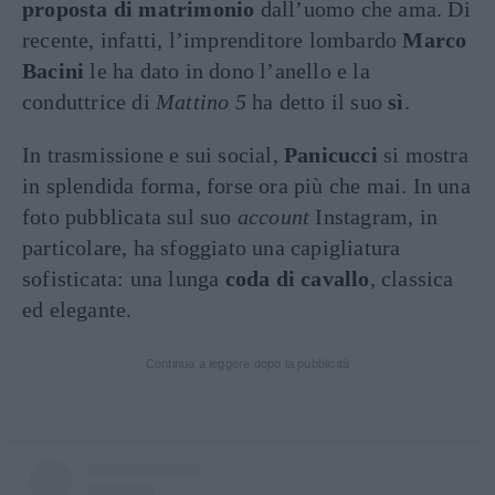
proposta di matrimonio
dall’uomo che ama. Di
recente, infatti, l’imprenditore lombardo
Marco
Bacini
le ha dato in dono l’anello e la
conduttrice di
Mattino 5
ha detto il suo
sì
.
In trasmissione e sui social,
Panicucci
si mostra
in splendida forma, forse ora più che mai. In una
foto pubblicata sul suo
account
Instagram, in
particolare, ha sfoggiato una capigliatura
sofisticata: una lunga
coda di cavallo
, classica
ed elegante.
Continua a leggere dopo la pubblicità