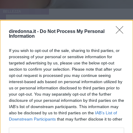
BELLEZZA
Eritema solare: cosa fare se la
diredonna.it -
Do Not Process My Personal
pelle è stata sovraesposta ai
Information
raggi UV
If you wish to opt-out of the sale, sharing to third parties, or
processing of your personal or sensitive information for
I sintomi e i rimedi più efficaci per l'eritema solare, ma
targeted advertising by us, please use the below opt-out
anche i consigli utili per prevenirlo e proteggere la tua
section to confirm your selection. Please note that after your
pelle dai raggi UV.
opt-out request is processed you may continue seeing
interest-based ads based on personal information utilized by
REDAZIONE DIREDONNA
us or personal information disclosed to third parties prior to
your opt-out. You may separately opt-out of the further
disclosure of your personal information by third parties on the
IAB’s list of downstream participants. This information may
also be disclosed by us to third parties on the
IAB’s List of
Downstream Participants
that may further disclose it to other
third parties.