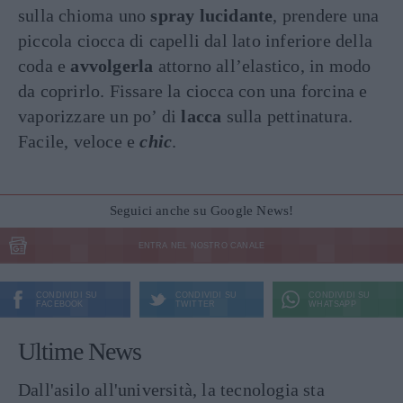
sulla chioma uno
spray lucidante
, prendere una
piccola ciocca di capelli dal lato inferiore della
coda e
avvolgerla
attorno all’elastico, in modo
da coprirlo. Fissare la ciocca con una forcina e
vaporizzare un po’ di
lacca
sulla pettinatura.
Facile, veloce e
chic
.
Seguici anche su Google News!
ENTRA NEL NOSTRO CANALE
CONDIVIDI SU
CONDIVIDI SU
CONDIVIDI SU
FACEBOOK
TWITTER
WHATSAPP
Ultime News
Dall'asilo all'università, la tecnologia sta