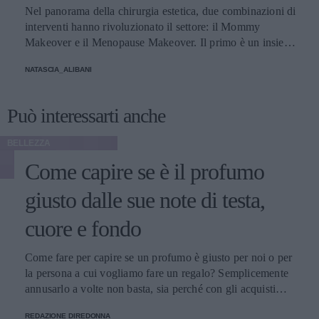
Nel panorama della chirurgia estetica, due combinazioni di
interventi hanno rivoluzionato il settore: il Mommy
Makeover e il Menopause Makeover. Il primo è un insieme
di interventi di chirurgia estetica progettati per aiutare le
NATASCIA_ALIBANI
donne a recuperare la forma fisica e l'aspetto che avevano
prima della gravidanza, o per migliorare alcune aree del
corpo che possono essere cambiate durante la maternità,
Può interessarti anche
soprattutto addome, seno e altre aree soggette a
rilassamento cutaneo o perdita di tono. Il secondo, invece,
BELLEZZA
è scelto dalle donne che sono entrate in menopausa. Oggi,
Come capire se è il profumo
a questi si aggiunge a questa élite una terza opzione
emergente che punta a ripristinare il volume e contrastare
giusto dalle sue note di testa,
l'invecchiamento, distinguendosi per la sua unicità, il
cosiddetto Ozempic Makeover, che segue il grande
cuore e fondo
successo che il farmaco, inizialmente pensato per i pazienti
con diabete di tipo 2, ha riscosso negli ultimi tempi anche
Come fare per capire se un profumo è giusto per noi o per
fra molte celebrità di Hollywood - con conseguenti,
la persona a cui vogliamo fare un regalo? Semplicemente
inevitabili polemiche - per la sua grande capacità di
annusarlo a volte non basta, sia perché con gli acquisti
accelerare la perdita di peso. Secondo il chirurgo plastico
online non si può fare, sia perché un’annusata veloce non
di New York, Elie Levine, l’aumento dei trattamenti
REDAZIONE DIREDONNA