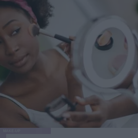
Levine suggerisce massima cautela in merito: "Dico spesso
ai miei pazienti che per ottenere il massimo da un
intervento, è necessario rallentare. Se il paziente perde altri
10-15 chili dopo la procedura, il risultato potrebbe non
essere ottimale". L'ideale, quindi, sarebbe raggiungere e
mantenere un peso stabile, prima di decidere di sottoporsi a
qualunque tipo di intervento estetico.
MAKE-UP