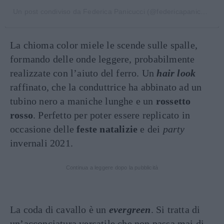
Un post condiviso da Federica Panicucci (@federicapanicucci)
La chioma color miele le scende sulle spalle,
formando delle onde leggere, probabilmente
realizzate con l’aiuto del ferro. Un
hair look
raffinato, che la conduttrice ha abbinato ad un
tubino nero a maniche lunghe e un
rossetto
rosso
. Perfetto per poter essere replicato in
occasione delle
feste natalizie
e dei
party
invernali 2021.
Continua a leggere dopo la pubblicità
La coda di cavallo è un
evergreen
. Si tratta di
un’acconciatura versatile che non passa mai di