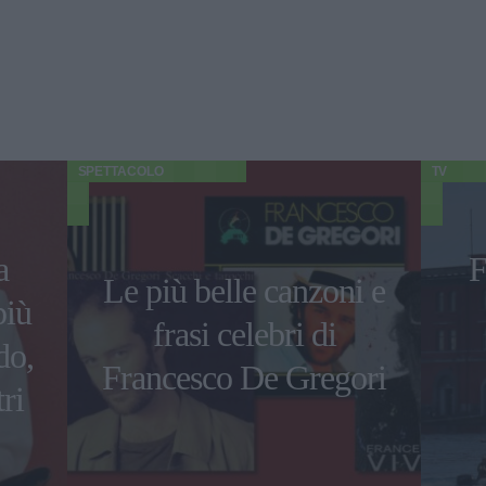
SPETTACOLO
TV
a
F
Le più belle canzoni e
più
frasi celebri di
do,
Francesco De Gregori
ri