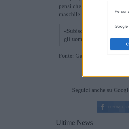
pensi che Adriana sia una rag
Persona
maschile di chiunque, come 
Google 
«Subisco il fascino del fis
gli uomini dall’aspetto tr
Fonte: Gay TV, Tgcom.
Seguici anche su Goog
CONDIVIDI SU
Ultime News