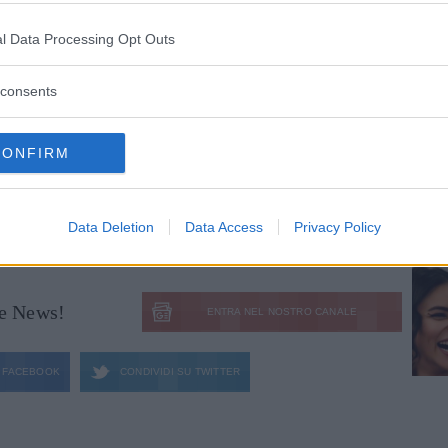
azza che si mostri o che ceda al fascino
l Data Processing Opt Outs
ha affermato:
consents
ico da calciatore, ma detesto i dongiovanni e
oppo curato, perché l’uomo ha da fa’ l’omm.»
CONFIRM
Data Deletion
Data Access
Privacy Policy
Articolo originale pubblicato il 28 ottobre 2011
le News!
ENTRA NEL NOSTRO CANALE
FACEBOOK
CONDIVIDI SU
TWITTER