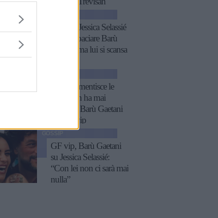
Miriana Trevisan
GOSSIP
GF vip, Jessica Selassié
prova a baciare Barù
Gaetani ma lui si scansa
GOSSIP
Noemi smentisce le
voci, non ha mai
diffidato Barù Gaetani
del GF vip
GOSSIP
GF vip, Barù Gaetani
su Jessica Selassié:
“Con lei non ci sarà mai
nulla”