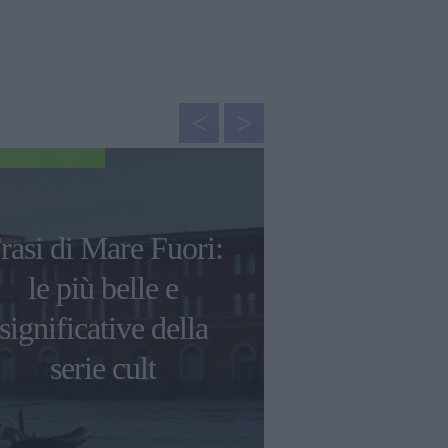
GOSSIP
rasi di Mare Fuori:
Le frasi p
le più belle e
scritte da
significative della
David, 
serie cult
Måneskin e d