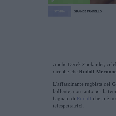
TV
STORIA
GRANDE FRATELLO
Anche Derek Zoolander, celeb
direbbe che
Rudolf Mernon
L’affascinante rugbista del
G
bollente, non tanto per la tem
bagnato di
Rudolf
che si è mo
telespettatrici.