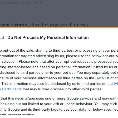
inua a leggere dopo la pubblicità
ario Ermito
, altro bel ragazzo di questa
eb si è scatenato. Le
nudità
al
Grande
it -
Do Not Process My Personal Information
e si notano, e questo vale sia per i maschietti
, probabilmente più soggette a mostrare la
to opt-out of the sale, sharing to third parties, or processing of your per
Dal
formation for targeted advertising by us, please use the below opt-out s
r selection. Please note that after your opt-out request is processed y
 Peluso
, la concorrente napoletana, abbia
eing interest-based ads based on personal information utilized by us or
disclosed to third parties prior to your opt-out. You may separately opt-
 seno alle telecamere. È successo mentre si
losure of your personal information by third parties on the IAB’s list of
ndo il possibile imbarazzo, ha infatti chiesto
. This information may also be disclosed by us to third parties on the
IA
 darle una mano a sistemarsi, ma l’aiuto è
Participants
that may further disclose it to other third parties.
 that this website/app uses one or more Google services and may gath
including but not limited to your visit or usage behaviour. You may click 
ntato di prepotenza suo malgrado, deliziando
 to Google and its third-party tags to use your data for below specifi
ogle consent section.
telespettatori maschi. In ogni caso, non si