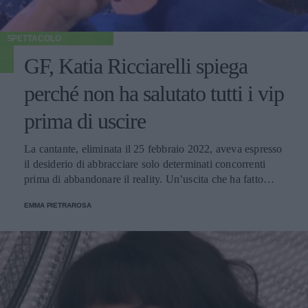
SPETTACOLO
GF, Katia Ricciarelli spiega
perché non ha salutato tutti i vip
prima di uscire
La cantante, eliminata il 25 febbraio 2022, aveva espresso
il desiderio di abbracciare solo determinati concorrenti
prima di abbandonare il reality. Un’uscita che ha fatto
molto discutere e sulla quale Alfonso Signorini è tornato a
EMMA PIETRAROSA
parlare nella diretta del 28 febbraio.