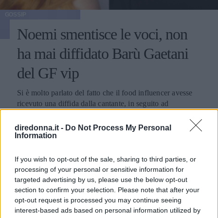
GOSSIP
Noemi smentisce le voci, non
ha mai diffidato Barù Gaetani
del GF vip
Si è molto parlato del fatto che il food influencer avesse
ricevuto una diffida dalla cantante, in seguito ad
un’infelice battuta che aveva fatto sulla sua performance di
Sanremo 2022. Lei però ha messo a tacere le chiacchiere,
diredonna.it -
Do Not Process My Personal
EMMA PIETRAROSA
spiegando che si tratta solo di fake news.
Information
If you wish to opt-out of the sale, sharing to third parties, or
processing of your personal or sensitive information for
targeted advertising by us, please use the below opt-out
section to confirm your selection. Please note that after your
opt-out request is processed you may continue seeing
interest-based ads based on personal information utilized by