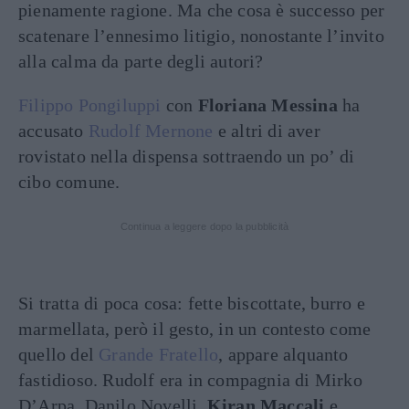
pienamente ragione. Ma che cosa è successo per
scatenare l’ennesimo litigio, nonostante l’invito
alla calma da parte degli autori?
Filippo Pongiluppi
con
Floriana Messina
ha
accusato
Rudolf Mernone
e altri di aver
rovistato nella dispensa sottraendo un po’ di
cibo comune.
Continua a leggere dopo la pubblicità
Si tratta di poca cosa: fette biscottate, burro e
marmellata, però il gesto, in un contesto come
quello del
Grande Fratello
, appare alquanto
fastidioso. Rudolf era in compagnia di Mirko
D’Arpa, Danilo Novelli,
Kiran Maccali
e