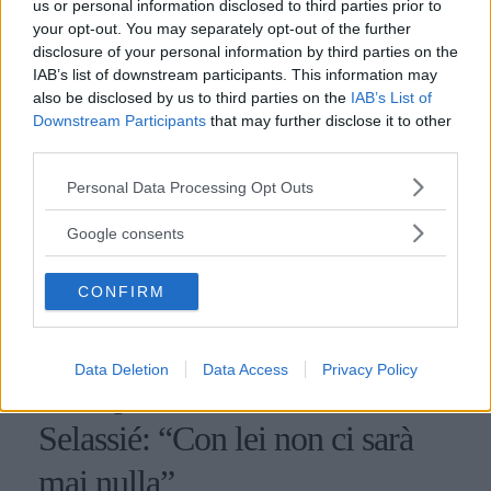
us or personal information disclosed to third parties prior to
your opt-out. You may separately opt-out of the further
disclosure of your personal information by third parties on the
IAB’s list of downstream participants. This information may
also be disclosed by us to third parties on the
IAB’s List of
Downstream Participants
that may further disclose it to other
third parties.
Please note that this website/app uses one or more Google
Personal Data Processing Opt Outs
services and may gather and store information including but
not limited to your visit or usage behaviour. You may click to
Google consents
grant or deny consent to Google and its third-party tags to
use your data for below specified purposes in below Google
CONFIRM
consent section.
GOSSIP
Data Deletion
Data Access
Privacy Policy
GF vip, Barù Gaetani su Jessica
Selassié: “Con lei non ci sarà
mai nulla”