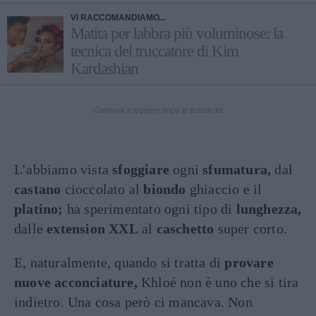
VI RACCOMANDIAMO...
Matita per labbra più voluminose: la
tecnica del truccatore di Kim
Kardashian
Continua a leggere dopo la pubblicità
L’abbiamo vista
sfoggiare
ogni
sfumatura,
dal
castano
cioccolato al
biondo
ghiaccio e il
platino;
ha sperimentato ogni tipo di
lunghezza,
dalle
extension XXL
al
caschetto
super corto.
E, naturalmente, quando si tratta di
provare
nuove acconciature,
Khloé non è uno che si tira
indietro. Una cosa però ci mancava. Non