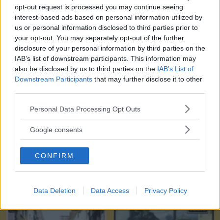
BORSE
opt-out request is processed you may continue seeing
Borse: 5 tendenze chiave
interest-based ads based on personal information utilized by
us or personal information disclosed to third parties prior to
autunno/inverno che dominano
your opt-out. You may separately opt-out of the further
disclosure of your personal information by third parties on the
le strade
IAB’s list of downstream participants. This information may
also be disclosed by us to third parties on the
IAB’s List of
Downstream Participants
that may further disclose it to other
Dalle maxi bag da giorno alle scintillanti evening bag,
third parties.
passando per tutte le nuances del rosso e del marrine che
scaldano l’inverno: ecco le cinque tendenze borse che
Please note that this website/app uses one or more Google
Personal Data Processing Opt Outs
stanno già riscrivendo lo street style della stagione.
services and may gather and store information including but
REDAZIONE DIREDONNA
not limited to your visit or usage behaviour. You may click to
Google consents
grant or deny consent to Google and its third-party tags to
use your data for below specified purposes in below Google
CONFIRM
consent section.
Data Deletion
Data Access
Privacy Policy