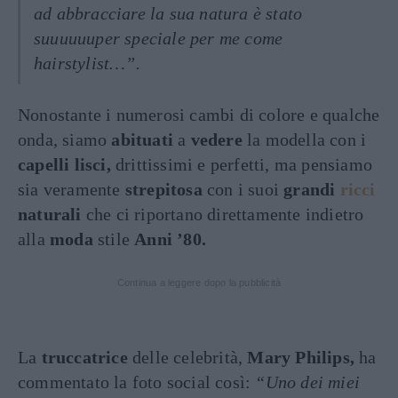
ad abbracciare la sua natura
è stato
suuuuuuper speciale per me come
hairstylist…”.
Nonostante i numerosi cambi di colore e qualche
onda, siamo
abituati
a
vedere
la modella con i
capelli lisci,
drittissimi e perfetti, ma pensiamo
sia veramente
strepitosa
con i suoi
grandi
ricci
naturali
che ci riportano direttamente indietro
alla
moda
stile
Anni ’80.
Continua a leggere dopo la pubblicità
La
truccatrice
delle celebrità,
Mary Philips,
ha
commentato la foto social così:
“Uno dei miei