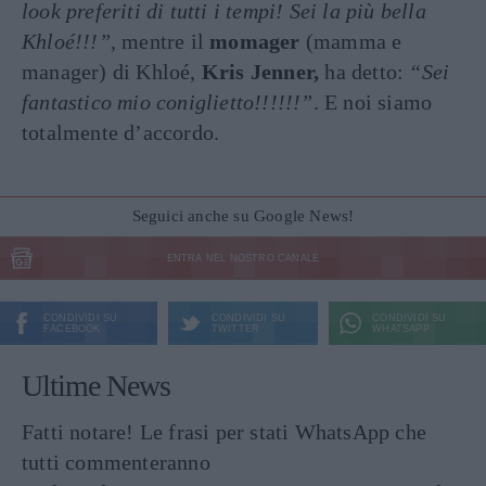
look preferiti di tutti i tempi! Sei la più bella
Khloé!!!”
, mentre il
momager
(mamma e
manager) di Khloé,
Kris Jenner,
ha detto:
“Sei
fantastico mio coniglietto!!!!!!”
. E noi siamo
totalmente d’accordo.
Seguici anche su Google News!
ENTRA NEL NOSTRO CANALE
CONDIVIDI SU
CONDIVIDI SU
CONDIVIDI SU
FACEBOOK
TWITTER
WHATSAPP
Ultime News
Fatti notare! Le frasi per stati WhatsApp che
tutti commenteranno