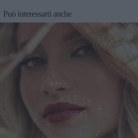
delicata, idratazione che non appesantisce, protezione
Può interessarti anche
solare, e trattamenti mirati quando servono. I pimple patch
sono la parentesi pragmatica: li usi quando c’è un brufolo
che vuoi proteggere e gestire, senza trasformare la pelle in
un progetto di restauro. Se ti piace esplorare la skincare
coreana e i suoi accessori intelligenti, trovi spesso selezioni
ampie e aggiornate anche su Little Wonderland, ma la
regola d’oro resta la stessa: scegli in base al momento della
tua pelle, non in base al panico del momento. E quando
tutto sembra andare storto, ricordati la cosa più terrestre di
tutte: la pelle non ama la fretta. Ama i gesti piccoli,
ripetuti, e quel minimo di gentilezza che, stranamente, è
anche la strategia più efficace. Articolo con contenuto
promozionale