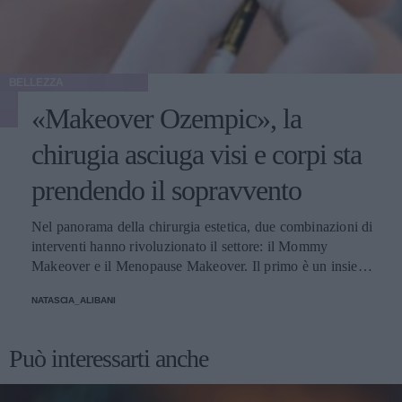
BELLEZZA
«Makeover Ozempic», la
chirugia asciuga visi e corpi sta
prendendo il sopravvento
Nel panorama della chirurgia estetica, due combinazioni di
interventi hanno rivoluzionato il settore: il Mommy
Makeover e il Menopause Makeover. Il primo è un insieme
di interventi di chirurgia estetica progettati per aiutare le
NATASCIA_ALIBANI
donne a recuperare la forma fisica e l'aspetto che avevano
prima della gravidanza, o per migliorare alcune aree del
corpo che possono essere cambiate durante la maternità,
Può interessarti anche
soprattutto addome, seno e altre aree soggette a
rilassamento cutaneo o perdita di tono. Il secondo, invece,