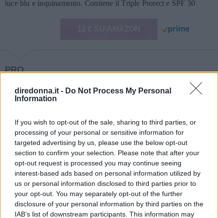
luce blu e inquinamento. Contiene il Triple Protect e SPF 30
12 € SU AMAZON
PRO
leggera e idratante
diredonna.it -
Do Not Process My Personal
Information
CONTRO
Nessuno
If you wish to opt-out of the sale, sharing to third parties, or
processing of your personal or sensitive information for
targeted advertising by us, please use the below opt-out
Continua a leggere dopo la pubblicità
section to confirm your selection. Please note that after your
opt-out request is processed you may continue seeing
interest-based ads based on personal information utilized by
us or personal information disclosed to third parties prior to
Questa crema contiene SPF 30 ed è priva di
your opt-out. You may separately opt-out of the further
colori artificiali, profumi e oli minerali. È
disclosure of your personal information by third parties on the
IAB’s list of downstream participants. This information may
arricchita con vitamina C ed E. È consigliata per