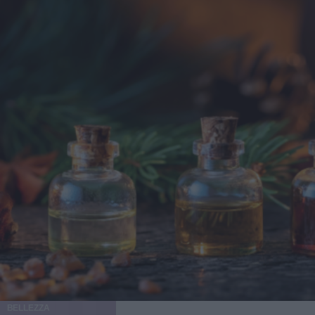
è scelto dalle donne che sono entrate in menopausa. Oggi,
a questi si aggiunge a questa élite una terza opzione
emergente che punta a ripristinare il volume e contrastare
l'invecchiamento, distinguendosi per la sua unicità, il
cosiddetto Ozempic Makeover, che segue il grande
successo che il farmaco, inizialmente pensato per i pazienti
con diabete di tipo 2, ha riscosso negli ultimi tempi anche
fra molte celebrità di Hollywood - con conseguenti,
inevitabili polemiche - per la sua grande capacità di
accelerare la perdita di peso. Secondo il chirurgo plastico
di New York, Elie Levine, l’aumento dei trattamenti
estetici post-perdita di peso è una naturale conseguenza
della crescente popolarità di farmaci come Ozempic, per
rappresentare il "tocco finale" dopo aver perso quei chili
difficili da eliminare con dieta ed esercizio. "Molti di
questi pazienti hanno un’attenzione particolare per
l’estetica - spiega Levine a New Beauty - Chi utilizza
farmaci GLP-1 per perdere gli ultimi chili spesso desidera
massimizzare i risultati con trattamenti mirati". La perdita
di peso significativa, inoltre, consente a molti pazienti di
BELLEZZA
accedere a interventi estetici che prima non erano possibili: