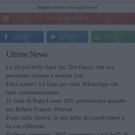
Seguici anche su Google News!
ENTRA NEL NOSTRO CANALE
CONDIVIDI SU
CONDIVIDI SU
CONDIVIDI SU
FACEBOOK
TWITTER
WHATSAPP
Ultime News
Le 10 più belle frasi dei The Oasis, che ora
possiamo tornare a sentire live
Fatti notare! Le frasi per stati WhatsApp che
tutti commenteranno
11 frasi di Papa Leone XIV, pronunciate quando
era Robert Francis Prevost
Frasi sulla libertà: le più belle da condividere e
su cui riflettere
Tailleur cerimonia 2025 economici: i più belli di