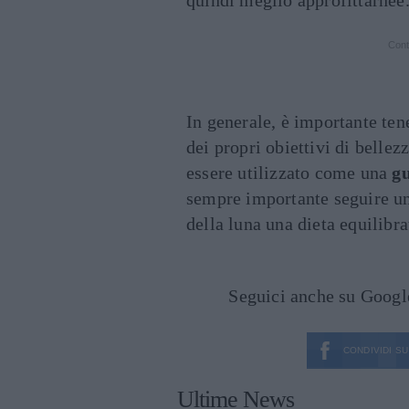
quindi meglio approfittarnee
Cont
In generale, è importante ten
dei propri obiettivi di belle
essere utilizzato come una
g
sempre importante seguire una
della luna una dieta equilibra
Seguici anche su Goog
CONDIVIDI SU
Ultime News