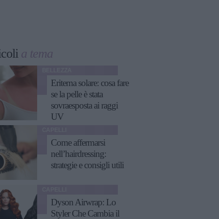
icoli
a tema
BELLEZZA
Eritema solare: cosa fare
se la pelle è stata
sovraesposta ai raggi
UV
CAPELLI
Come affermarsi
nell’hairdressing:
strategie e consigli utili
CAPELLI
Dyson Airwrap: Lo
Styler Che Cambia il