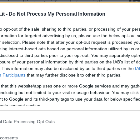
 ai capelli, questa è forse la fase migliore
 il momento ideale per tagliarli e per favorire
it -
Do Not Process My Personal Information
to opt-out of the sale, sharing to third parties, or processing of your per
dratazione
formation for targeted advertising by us, please use the below opt-out s
r selection. Please note that after your opt-out request is processed y
il momento in cui comincia a spuntare uno
eing interest-based ads based on personal information utilized by us or
disclosed to third parties prior to your opt-out. You may separately opt-
e per concentrarsi sui trattamenti di
losure of your personal information by third parties on the IAB’s list of
a pelle. In questa fase, la pelle è pronta ad
. This information may also be disclosed by us to third parties on the
IA
 è il momento ideale per fare maschere e
Participants
that may further disclose it to other third parties.
utano a trattenere l’acqua. Inoltre, è un
 that this website/app uses one or more Google services and may gath
amenti per la crescita dei capelli.
including but not limited to your visit or usage behaviour. You may click 
 to Google and its third-party tags to use your data for below specifi
epurazione
ogle consent section.
del mese in cui l’emisfero lunare illuminato
l Data Processing Opt Outs
e. La fase di Luna Piena porta con sé
te. In questo ciclo, i capelli sono più forti e
consents