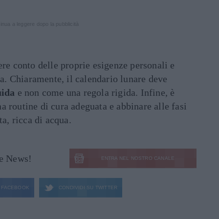
.
inua a leggere dopo la pubblicità
ere conto delle proprie esigenze personali e
zza. Chiaramente, il calendario lunare deve
uida
e non come una regola rigida. Infine, è
 routine di cura adeguata e abbinare alle fasi
ta, ricca di acqua.
le News!
ENTRA NEL NOSTRO CANALE
FACEBOOK
CONDIVIDI SU
TWITTER