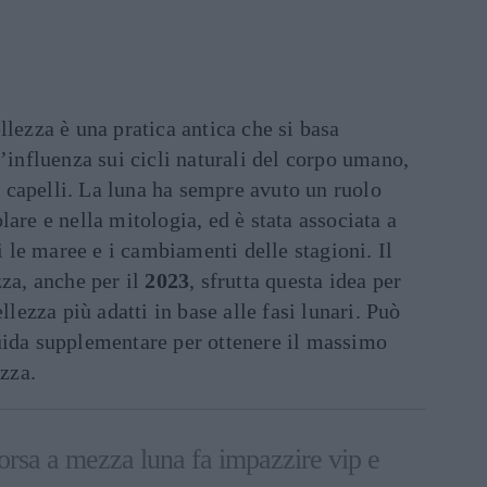
llezza è una pratica antica che si basa
n’influenza sui cicli naturali del corpo umano,
ei capelli. La luna ha sempre avuto un ruolo
are e nella mitologia, ed è stata associata a
ui le maree e i cambiamenti delle stagioni. Il
zza, anche per il
2023
, sfrutta questa idea per
llezza più adatti in base alle fasi lunari. Può
uida supplementare per ottenere il massimo
ezza.
orsa a mezza luna fa impazzire vip e