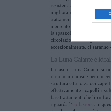
resistenti, quindi è il moment
migliorano la struttura dei ca
trattamenti di
depilazione
def
momento ideale anche per la 
la spazzolatura “a secco” dell
circolazione. Da segnare sul 
eccezionalmente, ci saranno
La Luna Calante è ideale
La fase di Luna Calante si ri
il momento ideale per concent
struttura e la forza dei capel
effettivamente i
capelli
risul
fare trattamenti che li rinfo
riguarda l’
epilazione
, in ques