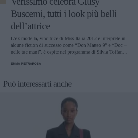
Verissimo celebra Giusy
Buscemi, tutti i look più belli
dell’attrice
L’ex modella, vincitrice di Miss Italia 2012 e interprete in
alcune fiction di successo come “Don Matteo 9” e “Doc –
nelle tue mani”, è ospite nel programma di Silvia Toffanin
il 27 febbraio 2022. Per l’occasione, scopriamo insieme i
EMMA PIETRAROSA
suoi outfit migliori.
Può interessarti anche