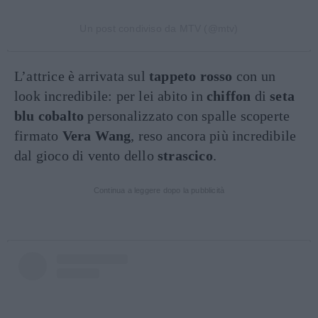
Un post condiviso da MTV (@mtv)
L’attrice è arrivata sul
tappeto rosso
con un
look incredibile: per lei abito in
chiffon
di
seta
blu
cobalto
personalizzato con spalle scoperte
firmato
Vera Wang
, reso ancora più incredibile
dal gioco di vento dello
strascico
.
Continua a leggere dopo la pubblicità