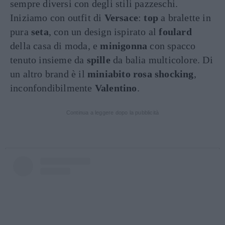
sempre diversi con degli stili pazzeschi.
Iniziamo con outfit di
Versace
:
top
a bralette in
pura
seta
, con un design ispirato al
foulard
della casa di moda, e
minigonna
con spacco
tenuto insieme da
spille
da balia multicolore. Di
un altro brand è il
miniabito rosa shocking
,
inconfondibilmente
Valentino
.
Continua a leggere dopo la pubblicità