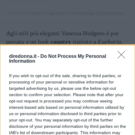
Un post condiviso da 🔮Vanessa Hudgens🔮 (@vanessahudgens)
Agli stili più eleganti Vanessa Hudgens è poi
passata a un look
country
ispirato a
Euphoria
,
con vestito a
quadri
e
fiori
azzurro e bianco,
diredonna.it -
Do Not Process My Personal
stivali,
trecce
e cappello da cowboy. Cambio
Information
totale quando l’attrice si è presentata con un
microabito bustier
in
vinile
e parrucca
rosso
If you wish to opt-out of the sale, sharing to third parties, or
processing of your personal or sensitive information for
fuoco
e con una
tuta multicolor
in paillettes.
targeted advertising by us, please use the below opt-out
section to confirm your selection. Please note that after your
opt-out request is processed you may continue seeing
Seguici anche su Google News!
interest-based ads based on personal information utilized by
us or personal information disclosed to third parties prior to
ENTRA NEL NOSTRO CANALE
your opt-out. You may separately opt-out of the further
disclosure of your personal information by third parties on the
IAB’s list of downstream participants. This information may