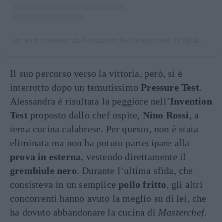
Un post condiviso da Alessandra Nioi Masterchef 10 (@alessandra_nioi_masterchef10)
Il suo percorso verso la vittoria, però, si è
interrotto dopo un temutissimo
Pressure Test
.
Alessandra è risultata la peggiore nell’
Invention
Test
proposto dallo chef ospite,
Nino Rossi
, a
tema cucina calabrese. Per questo, non è stata
eliminata ma non ha potuto partecipare alla
prova in esterna
, vestendo direttamente il
grembiule nero
. Durante l’ultima sfida, che
consisteva in un semplice
pollo fritto
, gli altri
concorrenti hanno avuto la meglio su di lei, che
ha dovuto abbandonare la cucina di
Masterchef
.